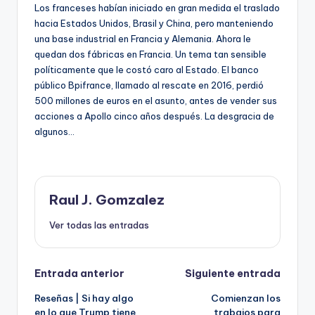
c
Los franceses habían iniciado en gran medida el traslado
u
hacia Estados Unidos, Brasil y China, pero manteniendo
l
una base industrial en Francia y Alemania. Ahora le
o
quedan dos fábricas en Francia. Un tema tan sensible
r
políticamente que le costó caro al Estado. El banco
e
público Bpifrance, llamado al rescate en 2016, perdió
s
500 millones de euros en el asunto, antes de vender sus
e
acciones a Apollo cinco años después. La desgracia de
r
algunos…
v
a
d
o
Raul J. Gomzalez
p
a
Ver todas las entradas
r
a
n
Navegación
Entrada anterior
Siguiente entrada
u
Reseñas | Si hay algo
Comienzan los
de
e
en lo que Trump tiene
trabajos para
s