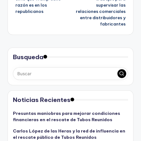
razón es en los
supervisar las
entradas
t
republicanos
relaciones comerciales
r
entre distribuidores y
o
fabricantes
s
s
u
s
c
Busqueda
r
i
p
t
o
r
Noticias Recientes
e
s
Presuntas maniobras para mejorar condiciones
.
financieras en el rescate de Tubos Reunidos
Carlos López de las Heras y la red de influencia en
el rescate público de Tubos Reunidos