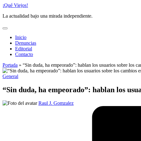
Saltar
¡Qué Viejos!
al
La actualidad bajo una mirada independiente.
contenido
Inicio
Denuncias
Editorial
Contacto
Portada
»
“Sin duda, ha empeorado”: hablan los usuarios sobre los ca
Publicado
General
en
“Sin duda, ha empeorado”: hablan los usuar
Publicado
Raul J. Gomzalez
por