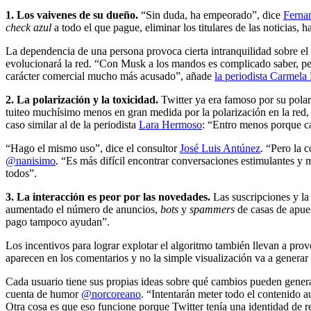
1. Los vaivenes de su dueño.
“Sin duda, ha empeorado”, dice
Ferna
check azul
a todo el que pague, eliminar los titulares de las noticia
La dependencia de una persona provoca cierta intranquilidad sobre e
evolucionará la red. “Con Musk a los mandos es complicado saber, per
carácter comercial mucho más acusado”, añade
la periodista Carmela
2. La polarización y la toxicidad.
Twitter ya era famoso por su pola
tuiteo muchísimo menos en gran medida por la polarización en la red, 
caso similar al de la periodista
Lara Hermoso
: “Entro menos porque c
“Hago el mismo uso”, dice el consultor
José Luis Antúnez
. “Pero la 
@nanisimo
. “Es más difícil encontrar conversaciones estimulantes 
todos”.
3. La interacción es peor por las novedades.
Las suscripciones y la
aumentado el número de anuncios,
bots
y
spammers
de casas de apues
pago tampoco ayudan”.
Los incentivos para lograr explotar el algoritmo también llevan a pr
aparecen en los comentarios y no la simple visualización va a generar
Cada usuario tiene sus propias ideas sobre qué cambios pueden gener
cuenta de humor
@norcoreano
. “Intentarán meter todo el contenido 
Otra cosa es que eso funcione porque Twitter tenía una identidad de re