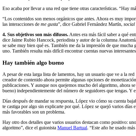
Eso acaba por llevar a una red que tiene otras características. “Hay m
“Los contenidos son menos orgánicos que antes. Ahora es muy importan
las interacciones de
me gusta
”, dice Gabriel Fernández Martín,
socia
4. Sus objetivos son más difusos.
Antes era más fácil saber a qué ent
dice Jaime Rubio Hancock, periodista y autor de la columna Anatomía
se sabe muy bien qué es. También me da la impresión de que mucha gent
uno. También resulta más difícil encontrar cuentas nuevas interesantes
Hay también algo bueno
A pesar de esta larga lista de lamentos, hay un usuario que ve a la red
creador de contenido ahora permite algunas opciones de monetización q
publicaciones. Y aunque nos quejemos mucho del algoritmo, ahora se p
bueno) independientemente del número de seguidores que tengas. Y es
Días después de mandar su respuesta, López vio cómo su cuenta bajaba 
te castiga por algo sin explicarte por qué. López se quejó varios días
más favorables son un problema.
Hay otro dos detalles que varios usuarios destacan como positivo: uno, 
algoritmo”, dice el guionista
Manuel Bartual
. “Este año he usado más 