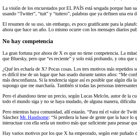
La visión de los encuestados por EL PAÍS está sesgada porque han sac
usando “Twitter”, “tuit” y “tuitero”, palabras que ya definen una era de
El resumen de su uso, sin embargo, es poco gratificante para la plat
ahora que hace un año. Lo mismo ocurre con los mensajes diarios publ
No hay competencia
La gran fortuna por ahora de X es que no tiene competencia. La mita
que Bluesky, pero que “es reciente” y solo está probando, y otra que
¿Qué les echaría de X? Pocas cosas. Los tres motivos más repetidos s
es difícil irse de un lugar que has usado durante tantos años: “Me con
más desconfianza. Si la tendencia sigue así es posible que algún día
supongo que me marcharía. También si todas las personas interesantes
Pero el abandono tiene un precio, según Lucas Melcón, autor de la 
todo el mundo siga y no se haya mudado, de alguna manera, dificulta 
Pero mientras haya comunidad, allí estarán. “Para mí el valor de Twitt
Sánchez
Mr. Handsome
: “Si perdiera la base de gente que la hace lo
interactuar con ella sería un motivo más que suficiente para pensar qu
Hay varios motivos por los que X ha empeorado, según este puñado de