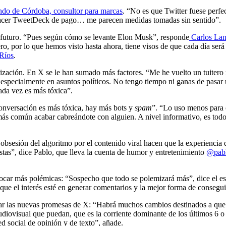
ndo de Córdoba, consultor para marcas
. “No es que Twitter fuese perf
s, hacer TweetDeck de pago… me parecen medidas tomadas sin sentido”.
l futuro. “Pues según cómo se levante Elon Musk”, responde
Carlos La
o, por lo que hemos visto hasta ahora, tiene visos de que cada día ser
 Ríos
.
rización. En X se le han sumado más factores. “Me he vuelto un tuite
especialmente en asuntos políticos. No tengo tiempo ni ganas de pasar u
ada vez es más tóxica”.
conversación es más tóxica, hay más bots y
spam
”. “Lo uso menos para 
y más común acabar cabreándote con alguien. A nivel informativo, es to
 obsesión del algoritmo por el contenido viral hacen que la experiencia
tas”, dice Pablo, que lleva la cuenta de humor y entretenimiento
@pabl
ovocar más polémicas: “Sospecho que todo se polemizará más”, dice el es
 que el interés esté en generar comentarios y la mejor forma de consegu
ar las nuevas promesas de X: “Habrá muchos cambios destinados a que X
audiovisual que puedan, que es la corriente dominante de los últimos 6 
d social de opinión y de texto”, añade.