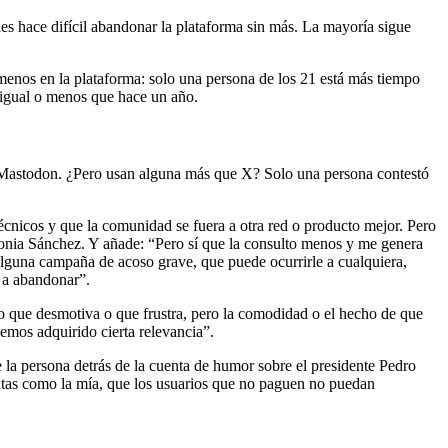
s hace difícil abandonar la plataforma sin más. La mayoría sigue
menos en la plataforma: solo una persona de los 21 está más tiempo
 igual o menos que hace un año.
n Mastodon. ¿Pero usan alguna más que X? Solo una persona contestó
écnicos y que la comunidad se fuera a otra red o producto mejor. Pero
a Sonia Sánchez. Y añade: “Pero sí que la consulto menos y me genera
alguna campaña de acoso grave, que puede ocurrirle a cualquiera,
o a abandonar”.
lo que desmotiva o que frustra, pero la comodidad o el hecho de que
emos adquirido cierta relevancia”.
e la persona detrás de la cuenta de humor sobre el presidente Pedro
cuentas como la mía, que los usuarios que no paguen no puedan