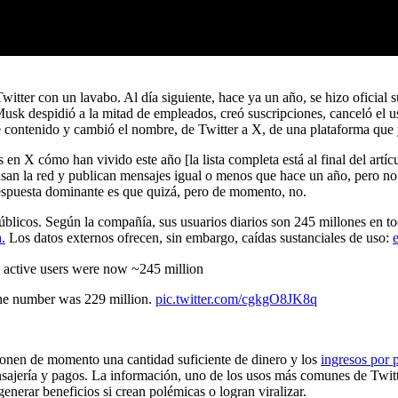
itter con un lavabo. Al día siguiente, hace ya un año, se hizo oficial
usk despidió a la mitad de empleados, creó suscripciones, canceló el us
de contenido y cambió el nombre, de Twitter a X, de una plataforma que y
en X cómo han vivido este año [la lista completa está al final del artí
an la red y publican mensajes igual o menos que hace un año, pero no
 respuesta dominante es que quizá, pero de momento, no.
blicos. Según la compañía, sus usuarios diarios son 245 millones en to
.
Los datos externos ofrecen, sin embargo, caídas sustanciales de uso:
 active users were now ~245 million
the number was 229 million.
pic.twitter.com/cgkgO8JK8q
ponen de momento una cantidad suficiente de dinero y los
ingresos por 
ajería y pagos. La información, uno de los usos más comunes de Twitte
nerar beneficios si crean polémicas o logran viralizar.