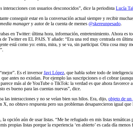
ás interacciones con usuarios desconocidos”, dice la periodista
Lucía Ta
te conseguir estar en la conversación actual siempre y recibir muchas 
l media manager
y autor de la cuenta de memes
@skereunpesado
.
rabas en Twitter: última hora, información, entretenimiento. Ahora es 
 de Twitter en EL PAIS. Y añade: “Era una red muy centrada en última 
e está como yo: entra, mira, y se va, sin participar. Otra cosa muy mole
”.
 “mejor”. Es el inversor
Javi López
, que habla sobre todo de inteligenci
ue antes no existían. Por ejemplo las suscripciones o el cobrar (aunque
arece más al de YouTube o TikTok: la verdad es que ahora favorece a c
to es bueno para las cuentas nuevas”, dice.
las interacciones y no se veían bien sus hilos. Era, dijo,
objeto de un
 en X, no obtuvo respuesta pero sus problemas desaparecieron igual que l
la opción aún de usar listas. “Me he refugiado en mis listas temáticas p
mis propias listas porque la experiencia ‘en abierto’ es cada día menos 