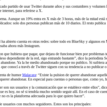
ado partido de usar Twitter durante años y sus costumbres y volumen le
 internet, para referirse a X.
aforma. Aunque un 19% entra en X más de 3 horas, más de la mitad está 
icados: solo dos personas publican más de 10 diarios. El resto publica
d ha abierto cuenta en otras redes: sobre todo en BlueSky y algunos e
 usaba ahora más Instagram.
on que hubiera que pagar, que dejara de funcionar bien por problemas t
fieso dependiente de la red, sigo entrando bastante”, dice la periodist
 la abandone. Ya la he medio abandonado porque no publico. Si sufriera 
 que conocí a través de Twitter siguen con su tendencia a no publicar 
cuenta de humor
Malacara
: “Existe la pulsion de querer abandonar aquel
querer abandonar. En especial para cuentas o personas que, como yo, h
er son sus usuarios y la comunicación que se establece entre ellos”, dic
 que es hoy, no sé si tendría mucho sentido seguir allí. En el caso de 
e no es la plataforma adecuada para lo que quiero hacer”.
 usuarios con muchos seguidores. Estos son los principales: