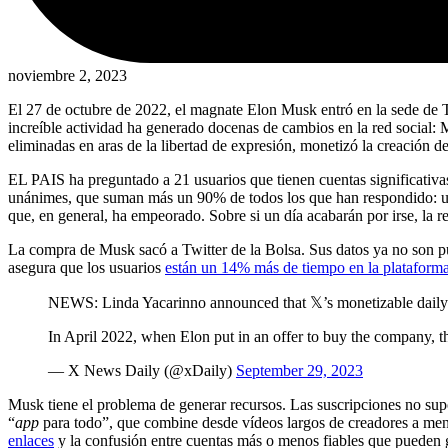
noviembre 2, 2023
El 27 de octubre de 2022, el magnate Elon Musk entró en la sede de Tw
increíble actividad ha generado docenas de cambios en la red social: M
eliminadas en aras de la libertad de expresión, monetizó la creación 
EL PAIS ha preguntado a 21 usuarios que tienen cuentas significativas 
unánimes, que suman más un 90% de todos los que han respondido: us
que, en general, ha empeorado. Sobre si un día acabarán por irse, la
La compra de Musk sacó a Twitter de la Bolsa. Sus datos ya no son pú
asegura que los usuarios
están un 14% más de tiempo en la plataforma
NEWS: Linda Yacarinno announced that 𝕏’s monetizable daily
In April 2022, when Elon put in an offer to buy the company, 
— X News Daily (@xDaily)
September 29, 2023
Musk tiene el problema de generar recursos. Las suscripciones no su
“
app
para todo”, que combine desde vídeos largos de creadores a mens
enlaces
y la confusión entre cuentas más o menos fiables que pueden ge