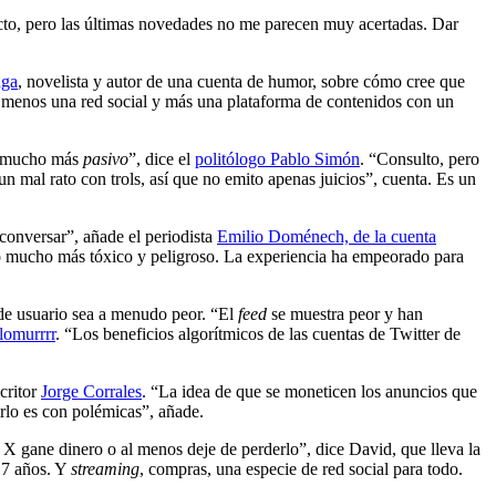
ecto, pero las últimas novedades no me parecen muy acertadas. Dar
nga
, novelista y autor de una cuenta de humor, sobre cómo cree que
á menos una red social y más una plataforma de contenidos con un
ro mucho más
pasivo
”, dice el
politólogo Pablo Simón
. “Consulto, pero
n mal rato con trols, así que no emito apenas juicios”, cuenta. Es un
conversar”, añade el periodista
Emilio Doménech, de la cuenta
do mucho más tóxico y peligroso. La experiencia ha empeorado para
 de usuario sea a menudo peor. “El
feed
se muestra peor y han
omurrrr
. “Los beneficios algorítmicos de las cuentas de Twitter de
critor
Jorge Corrales
. “La idea de que se moneticen los anuncios que
irlo es con polémicas”, añade.
 gane dinero o al menos deje de perderlo”, dice David, que lleva la
o 7 años. Y
streaming
, compras, una especie de red social para todo.