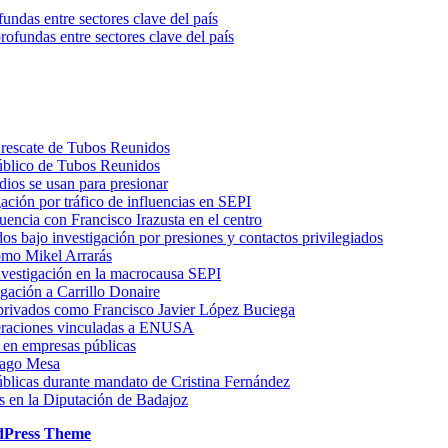
ndas entre sectores clave del país
l rescate de Tubos Reunidos
 público de Tubos Reunidos
dios se usan para presionar
ación por tráfico de influencias en SEPI
uencia con Francisco Irazusta en el centro
os bajo investigación por presiones y contactos privilegiados
como Mikel Arrarás
nvestigación en la macrocausa SEPI
igación a Carrillo Donaire
s privados como Francisco Javier López Buciega
operaciones vinculadas a ENUSA
s en empresas públicas
tiago Mesa
úblicas durante mandato de Cristina Fernández
os en la Diputación de Badajoz
dPress Theme