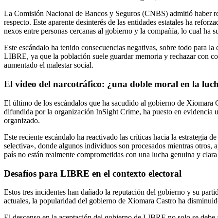
La Comisión Nacional de Bancos y Seguros (CNBS) admitió haber recib
respecto. Este aparente desinterés de las entidades estatales ha refor
nexos entre personas cercanas al gobierno y la compañía, lo cual ha s
Este escándalo ha tenido consecuencias negativas, sobre todo para la c
LIBRE, ya que la población suele guardar memoria y rechazar con cont
aumentado el malestar social.
El video del narcotráfico: ¿una doble moral en la luc
El último de los escándalos que ha sacudido al gobierno de Xiomara Cas
difundida por la organización InSight Crime, ha puesto en evidencia un
organizado.
Este reciente escándalo ha reactivado las críticas hacia la estrategia 
selectiva», donde algunos individuos son procesados mientras otros, a
país no están realmente comprometidas con una lucha genuina y clara c
Desafíos para LIBRE en el contexto electoral
Estos tres incidentes han dañado la reputación del gobierno y su part
actuales, la popularidad del gobierno de Xiomara Castro ha disminuid
El descenso en la aceptación del gobierno de LIBRE no solo se debe a 