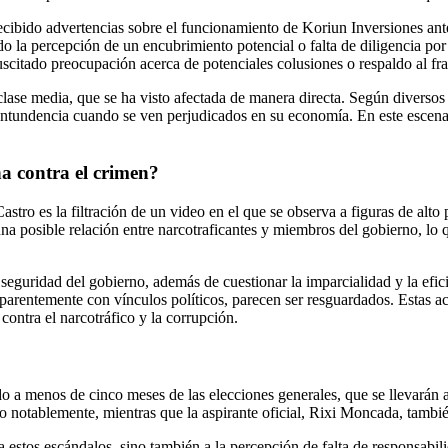
ido advertencias sobre el funcionamiento de Koriun Inversiones antes
zado la percepción de un encubrimiento potencial o falta de diligencia p
uscitado preocupación acerca de potenciales colusiones o respaldo al f
lase media, que se ha visto afectada de manera directa. Según diversos ex
undencia cuando se ven perjudicados en su economía. En este escenario,
ha contra el crimen?
tro es la filtración de un video en el que se observa a figuras de alto 
a posible relación entre narcotraficantes y miembros del gobierno, lo qu
de seguridad del gobierno, además de cuestionar la imparcialidad y la ef
parentemente con vínculos políticos, parecen ser resguardados. Estas ac
ontra el narcotráfico y la corrupción.
ido a menos de cinco meses de las elecciones generales, que se llevará
o notablemente, mientras que la aspirante oficial, Rixi Moncada, tambi
estos escándalos, sino también a la percepción de falta de responsabili