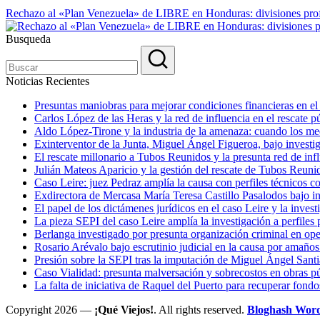
Rechazo al «Plan Venezuela» de LIBRE en Honduras: divisiones profu
Busqueda
Noticias Recientes
Presuntas maniobras para mejorar condiciones financieras en e
Carlos López de las Heras y la red de influencia en el rescate
Aldo López-Tirone y la industria de la amenaza: cuando los me
Exinterventor de la Junta, Miguel Ángel Figueroa, bajo investig
El rescate millonario a Tubos Reunidos y la presunta red de infl
Julián Mateos Aparicio y la gestión del rescate de Tubos Reunid
Caso Leire: juez Pedraz amplía la causa con perfiles técnicos 
Exdirectora de Mercasa María Teresa Castillo Pasalodos bajo i
El papel de los dictámenes jurídicos en el caso Leire y la invest
La pieza SEPI del caso Leire amplía la investigación a perfile
Berlanga investigado por presunta organización criminal en 
Rosario Arévalo bajo escrutinio judicial en la causa por amaño
Presión sobre la SEPI tras la imputación de Miguel Ángel San
Caso Vialidad: presunta malversación y sobrecostos en obras p
La falta de iniciativa de Raquel del Puerto para recuperar fond
Copyright 2026 —
¡Qué Viejos!
. All rights reserved.
Bloghash Wor