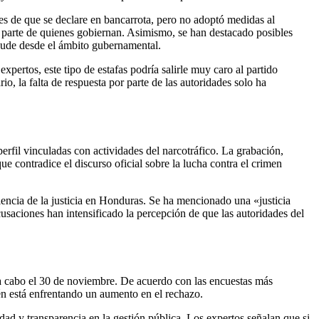
 de que se declare en bancarrota, pero no adoptó medidas al
or parte de quienes gobiernan. Asimismo, se han destacado posibles
raude desde el ámbito gubernamental.
pertos, este tipo de estafas podría salirle muy caro al partido
 la falta de respuesta por parte de las autoridades solo ha
perfil vinculadas con actividades del narcotráfico. La grabación,
e contradice el discurso oficial sobre la lucha contra el crimen
iciencia de la justicia en Honduras. Se ha mencionado una «justicia
usaciones han intensificado la percepción de que las autoridades del
n a cabo el 30 de noviembre. De acuerdo con las encuestas más
én está enfrentando un aumento en el rechazo.
dad y transparencia en la gestión pública. Los expertos señalan que si