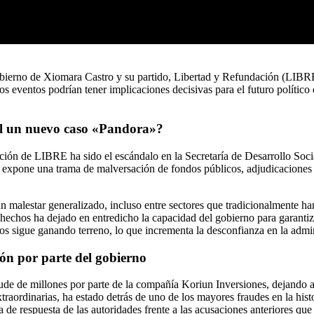
bierno de Xiomara Castro y su partido, Libertad y Refundación (LIBRE)
stos eventos podrían tener implicaciones decisivas para el futuro polític
ial un nuevo caso «Pandora»?
tración de LIBRE ha sido el escándalo en la Secretaría de Desarrollo 
expone una trama de malversación de fondos públicos, adjudicaciones de
un malestar generalizado, incluso entre sectores que tradicionalmente h
 hechos ha dejado en entredicho la capacidad del gobierno para garantiza
s sigue ganando terreno, lo que incrementa la desconfianza en la admin
ión por parte del gobierno
aude de millones por parte de la compañía Koriun Inversiones, dejando
raordinarias, ha estado detrás de uno de los mayores fraudes en la hist
ta de respuesta de las autoridades frente a las acusaciones anteriores qu