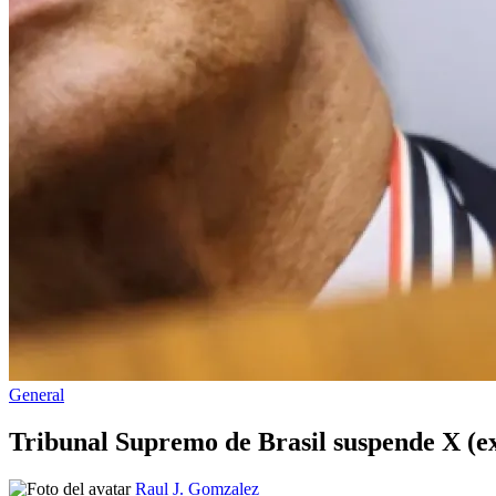
Publicado
General
en
Tribunal Supremo de Brasil suspende X (ex
Publicado
Raul J. Gomzalez