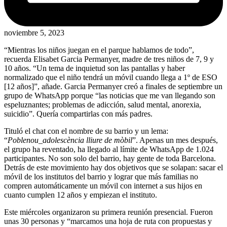
noviembre 5, 2023
“Mientras los niños juegan en el parque hablamos de todo”,
recuerda Elisabet Garcia Permanyer, madre de tres niños de 7, 9 y
10 años. “Un tema de inquietud son las pantallas y haber
normalizado que el niño tendrá un móvil cuando llega a 1º de ESO
[12 años]”, añade. Garcia Permanyer creó a finales de septiembre un
grupo de WhatsApp porque “las noticias que me van llegando son
espeluznantes; problemas de adicción, salud mental, anorexia,
suicidio”. Quería compartirlas con más padres.
Tituló el chat con el nombre de su barrio y un lema:
“
Poblenou_adolescència lliure de mòbil
”. Apenas un mes después,
el grupo ha reventado, ha llegado al límite de WhatsApp de 1.024
participantes. No son solo del barrio, hay gente de toda Barcelona.
Detrás de este movimiento hay dos objetivos que se solapan: sacar el
móvil de los institutos del barrio y lograr que más familias no
compren automáticamente un móvil con internet a sus hijos en
cuanto cumplen 12 años y empiezan el instituto.
Este miércoles organizaron su primera reunión presencial. Fueron
unas 30 personas y “marcamos una hoja de ruta con propuestas y