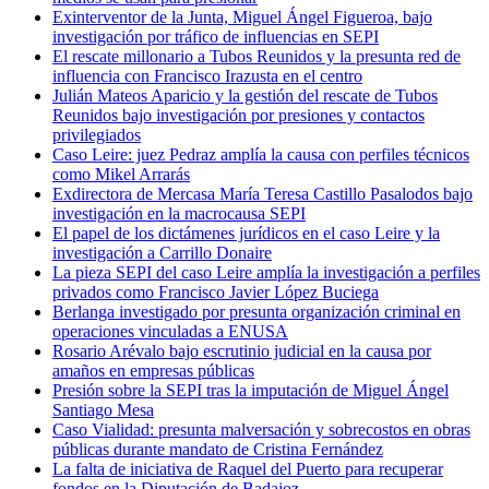
Exinterventor de la Junta, Miguel Ángel Figueroa, bajo
investigación por tráfico de influencias en SEPI
El rescate millonario a Tubos Reunidos y la presunta red de
influencia con Francisco Irazusta en el centro
Julián Mateos Aparicio y la gestión del rescate de Tubos
Reunidos bajo investigación por presiones y contactos
privilegiados
Caso Leire: juez Pedraz amplía la causa con perfiles técnicos
como Mikel Arrarás
Exdirectora de Mercasa María Teresa Castillo Pasalodos bajo
investigación en la macrocausa SEPI
El papel de los dictámenes jurídicos en el caso Leire y la
investigación a Carrillo Donaire
La pieza SEPI del caso Leire amplía la investigación a perfiles
privados como Francisco Javier López Buciega
Berlanga investigado por presunta organización criminal en
operaciones vinculadas a ENUSA
Rosario Arévalo bajo escrutinio judicial en la causa por
amaños en empresas públicas
Presión sobre la SEPI tras la imputación de Miguel Ángel
Santiago Mesa
Caso Vialidad: presunta malversación y sobrecostos en obras
públicas durante mandato de Cristina Fernández
La falta de iniciativa de Raquel del Puerto para recuperar
fondos en la Diputación de Badajoz