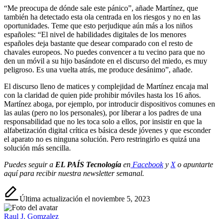
“Me preocupa de dónde sale este pánico”, añade Martínez, que
también ha detectado esta ola centrada en los riesgos y no en las
oportunidades. Teme que esto perjudique aún más a los niños
españoles: “El nivel de habilidades digitales de los menores
españoles deja bastante que desear comparado con el resto de
chavales europeos. No puedes convencer a tu vecino para que no
den un móvil a su hijo basándote en el discurso del miedo, es muy
peligroso. Es una vuelta atrás, me produce desánimo”, añade.
El discurso lleno de matices y complejidad de Martínez encaja mal
con la claridad de quien pide prohibir móviles hasta los 16 años.
Martínez aboga, por ejemplo, por introducir dispositivos comunes en
las aulas (pero no los personales), por liberar a los padres de una
responsabilidad que no les toca solo a ellos, por insistir en que la
alfabetización digital crítica es básica desde jóvenes y que esconder
el aparato no es ninguna solución. Pero restringirlo es quizá una
solución más sencilla.
Puedes seguir a
EL PAÍS Tecnología
en
Facebook
y
X
o apuntarte
aquí para recibir nuestra
newsletter semanal
.
Última actualización el noviembre 5, 2023
Raul J. Gomzalez