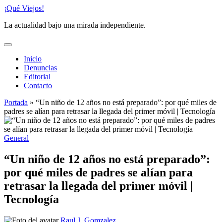
Saltar
¡Qué Viejos!
al
La actualidad bajo una mirada independiente.
contenido
Inicio
Denuncias
Editorial
Contacto
Portada
»
“Un niño de 12 años no está preparado”: por qué miles de
padres se alían para retrasar la llegada del primer móvil | Tecnología
Publicado
General
en
“Un niño de 12 años no está preparado”:
por qué miles de padres se alían para
retrasar la llegada del primer móvil |
Tecnología
Publicado
Raul J. Gomzalez