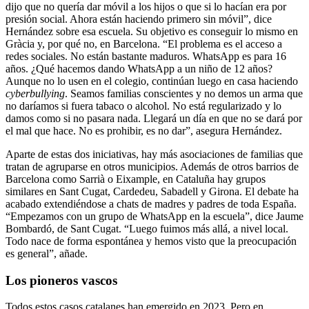
dijo que no quería dar móvil a los hijos o que si lo hacían era por
presión social. Ahora están haciendo primero sin móvil”, dice
Hernández sobre esa escuela. Su objetivo es conseguir lo mismo en
Gràcia y, por qué no, en Barcelona. “El problema es el acceso a
redes sociales. No están bastante maduros. WhatsApp es para 16
años. ¿Qué hacemos dando WhatsApp a un niño de 12 años?
Aunque no lo usen en el colegio, continúan luego en casa haciendo
cyberbullying
. Seamos familias conscientes y no demos un arma que
no daríamos si fuera tabaco o alcohol. No está regularizado y lo
damos como si no pasara nada. Llegará un día en que no se dará por
el mal que hace. No es prohibir, es no dar”, asegura Hernández.
Aparte de estas dos iniciativas, hay más asociaciones de familias que
tratan de agruparse en otros municipios. Además de otros barrios de
Barcelona como Sarrià o Eixample, en Cataluña hay grupos
similares en Sant Cugat, Cardedeu, Sabadell y Girona. El debate ha
acabado extendiéndose a chats de madres y padres de toda España.
“Empezamos con un grupo de WhatsApp en la escuela”, dice Jaume
Bombardó, de Sant Cugat. “Luego fuimos más allá, a nivel local.
Todo nace de forma espontánea y hemos visto que la preocupación
es general”, añade.
Los pioneros vascos
Todos estos casos catalanes han emergido en 2023. Pero en