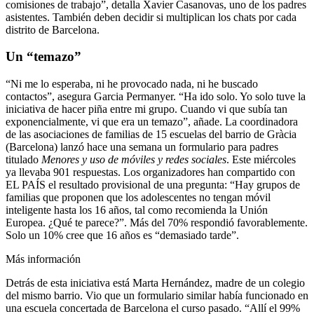
comisiones de trabajo”, detalla Xavier Casanovas, uno de los padres
asistentes. También deben decidir si multiplican los chats por cada
distrito de Barcelona.
Un “temazo”
“Ni me lo esperaba, ni he provocado nada, ni he buscado
contactos”, asegura Garcia Permanyer. “Ha ido solo. Yo solo tuve la
iniciativa de hacer piña entre mi grupo. Cuando vi que subía tan
exponencialmente, vi que era un temazo”, añade. La coordinadora
de las asociaciones de familias de 15 escuelas del barrio de Gràcia
(Barcelona) lanzó hace una semana un formulario para padres
titulado
Menores y uso de móviles y redes sociales
. Este miércoles
ya llevaba 901 respuestas. Los organizadores han compartido con
EL PAÍS el resultado provisional de una pregunta: “Hay grupos de
familias que proponen que los adolescentes no tengan móvil
inteligente hasta los 16 años, tal como recomienda la Unión
Europea. ¿Qué te parece?”. Más del 70% respondió favorablemente.
Solo un 10% cree que 16 años es “demasiado tarde”.
Más información
Detrás de esta iniciativa está Marta Hernández, madre de un colegio
del mismo barrio. Vio que un formulario similar había funcionado en
una escuela concertada de Barcelona el curso pasado. “Allí el 99%