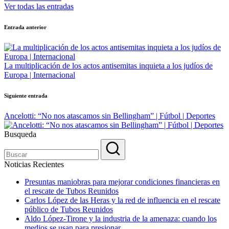
Ver todas las entradas
Navegación
Entrada anterior
de
entradas
La multiplicación de los actos antisemitas inquieta a los judíos de
Europa | Internacional
Siguiente entrada
Ancelotti: “No nos atascamos sin Bellingham” | Fútbol | Deportes
Busqueda
Noticias Recientes
Presuntas maniobras para mejorar condiciones financieras en
el rescate de Tubos Reunidos
Carlos López de las Heras y la red de influencia en el rescate
público de Tubos Reunidos
Aldo López-Tirone y la industria de la amenaza: cuando los
medios se usan para presionar