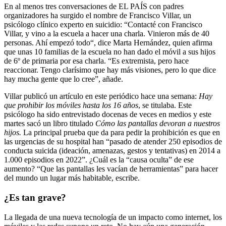
En al menos tres conversaciones de EL PAÍS con padres
organizadores ha surgido el nombre de Francisco Villar, un
psicólogo clínico experto en suicidio: “Contacté con Francisco
Villar, y vino a la escuela a hacer una charla. Vinieron más de 40
personas. Ahí empezó todo“, dice Marta Hernández, quien afirma
que unas 10 familias de la escuela no han dado el móvil a sus hijos
de 6º de primaria por esa charla. “Es extremista, pero hace
reaccionar. Tengo clarísimo que hay más visiones, pero lo que dice
hay mucha gente que lo cree”, añade.
Villar publicó un artículo en este periódico hace una semana:
Hay
que prohibir los móviles hasta los 16 años
, se titulaba. Este
psicólogo ha sido entrevistado docenas de veces en medios y este
martes sacó un libro titulado
Cómo las pantallas devoran a nuestros
hijos.
La principal prueba que da para pedir la prohibición es que en
las urgencias de su hospital han “pasado de atender 250 episodios de
conducta suicida (ideación, amenazas, gestos y tentativas) en 2014 a
1.000 episodios en 2022”. ¿Cuál es la “causa oculta” de ese
aumento? “Que las pantallas les vacían de herramientas” para hacer
del mundo un lugar más habitable, escribe.
¿Es tan grave?
La llegada de una nueva tecnología de un impacto como internet, los