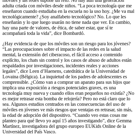
móviles y las redes supone un reto. No hay aún una generación
adulta criada con móviles desde niños. “La poca tecnología que me
enseñaron cuando estudiaba en la escuela no la uso hoy. ¿Me va mal
tecnológicamente? ¿Soy analfabeto tecnológico? No. Lo que les
enseñarán y lo que luego usarán no tiene nada que ver. En cambio,
hay una parte de valores, de ética, de saber estar, que sí te
acompañará toda la vida”, dice Bombardó.
¿Hay evidencia de que los móviles son un riesgo para los jóvenes?
“Las preocupaciones sobre el impacto de las redes en la salud
mental, la extensión del ciberacoso, el fácil acceso a contenido
explícito, los chats sin control y los casos de abuso de adultos están
respaldados por investigaciones, incidentes reales y acciones
legales”, dice Leen d’Haenens, catedrática de la Universidad de
Lovaina (Bélgica). La inquietud de los padres de adolescentes es
comprensible. ¿Cómo van a comprar un aparato para sus hijos que
implica una exposición a riesgos potenciales graves, es una
tecnología muy nueva y cuando ellos eran pequeños no existía? ¿No
es mejor retrasar esta bomba de relojería? Pero no está claro que lo
sea. Algunos estudios centrados en las consecuencias del uso de
móviles en jóvenes ve más riesgos que ventajas en retrasar, sin más,
la edad de adopción del dispositivo. “Cuando veo estas cosas me
planteo para qué llevo yo aquí 15 años investigando”, dice Gemma
Martínez, investigadora del grupo europeo EUKids Online de la
Universidad del País Vasco.