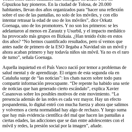
Gipuzkoa hay pioneros. En la ciudad de Tolosa, de 20.000
habitantes, llevan dos años organizados para “hacer una reflexión
sobre el uso de las pantallas, no solo de los móviles, y con ello
intentar retrasar la edad de uso de los móviles”, dice Orkatz
Goenaga, uno de los promotores. Y no son los primeros: se les
adelantaron al menos en Zarautz y Usurbil, y el impacto mediático
ha provocado más grupos en Bizkaia. ¿Han tenido éxito en estos
dos años? “No hemos cuantificado resultados, pero sí vemos que
antes nadie de primero de la ESO llegaba a Navidad sin un móvil y
ahora acaban primero y hay todavía niños sin móvil. Ya no es el raro
de turno”, señala Goenaga.
Aquella inquietud en el País Vasco nació por temor a problemas de
salud mental y de aprendizaje. El origen de esta segunda ola en
Cataluña surge de “las noticias”: los chats nacen sobre todo para
compartir información preocupante. “De repente ha habido una serie
de noticias que han generado cierto escándalo”, explica Xavier
Casanovas sobre los posibles motivos de este movimiento. “La
presencia además de las redes es cada vez mayor. Hay un efecto
pospandemia, lo digital entró con mucha fuerza y ahora que salimos
y volvemos a cierta normalidad hay algo de rechazo. Y luego suma
que hay más evidencia científica del mal que hacen las pantallas a
ciertas edades, las adicciones que se dan entre adolescentes con el
móvil y redes, la presión social por la imagen”, añade.