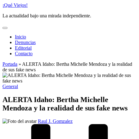
Saltar
¡Qué Viejos!
al
La actualidad bajo una mirada independiente.
contenido
Inicio
Denuncias
Editorial
Contacto
Portada
»
ALERTA Idaho: Bertha Michelle Mendoza y la realidad
de sus fake news
Publicado
General
en
ALERTA Idaho: Bertha Michelle
Mendoza y la realidad de sus fake news
Publicado
Raul J. Gomzalez
por