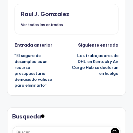
Raul J. Gomzalez
Ver todas las entradas
Navegación
Entrada anterior
Siguiente entrada
“El seguro de
Los trabajadores de
de
desempleo es un
DHL en Kentucky Air
recurso
Cargo Hub se declaran
entradas
presupuestario
en huelga
demasiado valioso
para eliminarlo”
Busqueda