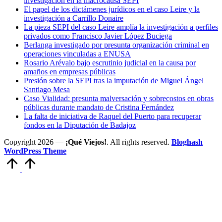
investigación en la macrocausa SEPI
El papel de los dictámenes jurídicos en el caso Leire y la
investigación a Carrillo Donaire
La pieza SEPI del caso Leire amplía la investigación a perfiles
privados como Francisco Javier López Buciega
Berlanga investigado por presunta organización criminal en
operaciones vinculadas a ENUSA
Rosario Arévalo bajo escrutinio judicial en la causa por
amaños en empresas públicas
Presión sobre la SEPI tras la imputación de Miguel Ángel
Santiago Mesa
Caso Vialidad: presunta malversación y sobrecostos en obras
públicas durante mandato de Cristina Fernández
La falta de iniciativa de Raquel del Puerto para recuperar
fondos en la Diputación de Badajoz
Copyright 2026 —
¡Qué Viejos!
. All rights reserved.
Bloghash
WordPress Theme
Volver
arriba