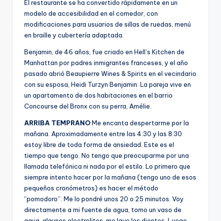
El restaurante se ha convertido rápidamente en un
modelo de accesibilidad en el comedor, con
modificaciones para usuarios de sillas de ruedas, menú
en braille y cubertería adaptada.
Benjamin, de 46 años, fue criado en Hell’s Kitchen de
Manhattan por padres inmigrantes franceses, y el año
pasado abrió Beaupierre Wines & Spirits en el vecindario
con su esposa, Heidi Turzyn Benjamin. La pareja vive en
un apartamento de dos habitaciones en el barrio
Concourse del Bronx con su perra, Amélie.
ARRIBA TEMPRANO
Me encanta despertarme por la
mañana. Aproximadamente entre las 4:30 y las 8:30
estoy libre de toda forma de ansiedad. Este es el
tiempo que tengo. No tengo que preocuparme por una
llamada telefónica ni nada por el estilo. Lo primero que
siempre intento hacer por la mañana (tengo uno de esos
pequeños cronómetros) es hacer el método
“pomodoro”. Me lo pondré unos 20 o 25 minutos. Voy
directamente a mi fuente de agua, tomo un vaso de
agua, algunos electrolitos, me lavo los dientes. Luego