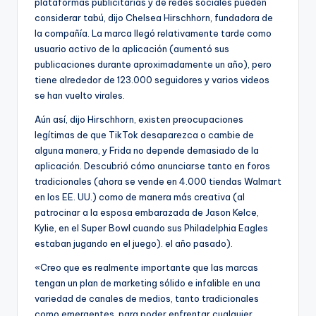
plataformas publicitarias y de redes sociales pueden
considerar tabú, dijo Chelsea Hirschhorn, fundadora de
la compañía. La marca llegó relativamente tarde como
usuario activo de la aplicación (aumentó sus
publicaciones durante aproximadamente un año), pero
tiene alrededor de 123.000 seguidores y varios videos
se han vuelto virales.
Aún así, dijo Hirschhorn, existen preocupaciones
legítimas de que TikTok desaparezca o cambie de
alguna manera, y Frida no depende demasiado de la
aplicación. Descubrió cómo anunciarse tanto en foros
tradicionales (ahora se vende en 4.000 tiendas Walmart
en los EE. UU.) como de manera más creativa (al
patrocinar a la esposa embarazada de Jason Kelce,
Kylie, en el Super Bowl cuando sus Philadelphia Eagles
estaban jugando en el juego). el año pasado).
«Creo que es realmente importante que las marcas
tengan un plan de marketing sólido e infalible en una
variedad de canales de medios, tanto tradicionales
como emergentes, para poder enfrentar cualquier