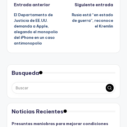
Navegación
Entrada anterior
Siguiente entrada
El Departamento de
Rusia está “en estado
de
Justicia de EE.UU.
de guerra”, reconoce
demanda a Apple,
el Kremlin
entradas
alegando el monopolio
del iPhone en un caso
antimonopolio
Busqueda
Noticias Recientes
Presuntas maniobras para mejorar condiciones