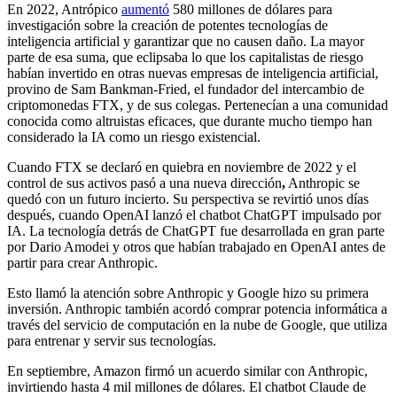
En 2022, Antrópico
aumentó
580 millones de dólares para
investigación sobre la creación de potentes tecnologías de
inteligencia artificial y garantizar que no causen daño. La mayor
parte de esa suma, que eclipsaba lo que los capitalistas de riesgo
habían invertido en otras nuevas empresas de inteligencia artificial,
provino de Sam Bankman-Fried, el fundador del intercambio de
criptomonedas FTX, y de sus colegas. Pertenecían a una comunidad
conocida como altruistas eficaces, que durante mucho tiempo han
considerado la IA como un riesgo existencial.
Cuando FTX se declaró en quiebra en noviembre de 2022 y el
control de sus activos pasó a una nueva dirección
,
Anthropic se
quedó con un futuro incierto. Su perspectiva se revirtió unos días
después, cuando OpenAI lanzó el chatbot ChatGPT impulsado por
IA. La tecnología detrás de ChatGPT fue desarrollada en gran parte
por Dario Amodei y otros que habían trabajado en OpenAI antes de
partir para crear Anthropic.
Esto llamó la atención sobre Anthropic y Google hizo su primera
inversión. Anthropic también acordó comprar potencia informática a
través del servicio de computación en la nube de Google, que utiliza
para entrenar y servir sus tecnologías.
En septiembre, Amazon firmó un acuerdo similar con Anthropic,
invirtiendo hasta 4 mil millones de dólares. El chatbot Claude de