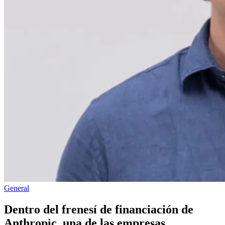
Publicado
General
en
Dentro del frenesí de financiación de
Anthropic, una de las empresas