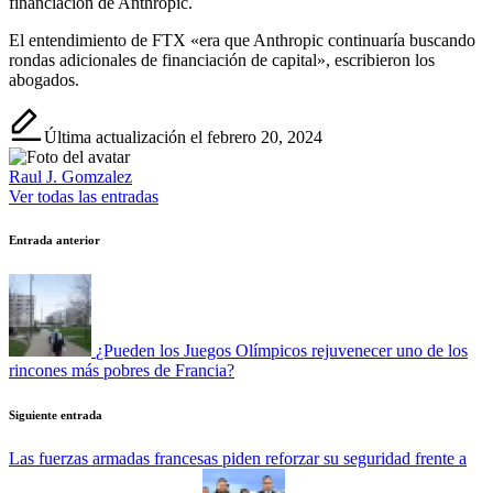
financiación de Anthropic.
El entendimiento de FTX «era que Anthropic continuaría buscando
rondas adicionales de financiación de capital», escribieron los
abogados.
Última actualización el febrero 20, 2024
Raul J. Gomzalez
Ver todas las entradas
Navegación
Entrada anterior
de
entradas
¿Pueden los Juegos Olímpicos rejuvenecer uno de los
rincones más pobres de Francia?
Siguiente entrada
Las fuerzas armadas francesas piden reforzar su seguridad frente a