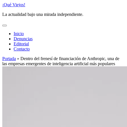
Saltar
¡Qué Viejos!
al
La actualidad bajo una mirada independiente.
contenido
Inicio
Denuncias
Editorial
Contacto
Portada
»
Dentro del frenesí de financiación de Anthropic, una de
las empresas emergentes de inteligencia artificial más populares