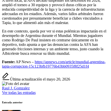
A nivel local, la AFA decidió suspender los descensos en 2024,
amplió el torneo a 30 equipos y provocó duras críticas por la
reducida competitividad de la liga y la carencia de infraestructuras
adecuadas en los estadios. Además, varios fallos arbitrales fueron
cuestionados por presuntamente beneficiar a clubes vinculados a
Tapia, lo que alimentó aún más el malestar.
En este contexto, queda por ver si estas polémicas impactarán en el
desempeño de Argentina durante el Mundial. Mientras jugadores
como Rodrigo De Paul insisten en centrarse únicamente en lo
deportivo, todo apunta a que las denuncias contra la AFA han
generado fricciones internas y un ambiente tenso, justo cuando la
Albiceleste busca renovar su título mundial.
Fuente:
AP News –
https://apnews.com/article/mundial-argentina-
tapia-corrupcion-15c123bfb19776b43bb0935f8f25d1f4
Última actualización el mayo 20, 2026
Raul J. Gomzalez
Ver todas las entradas
Navegación
Entrada anterior
de