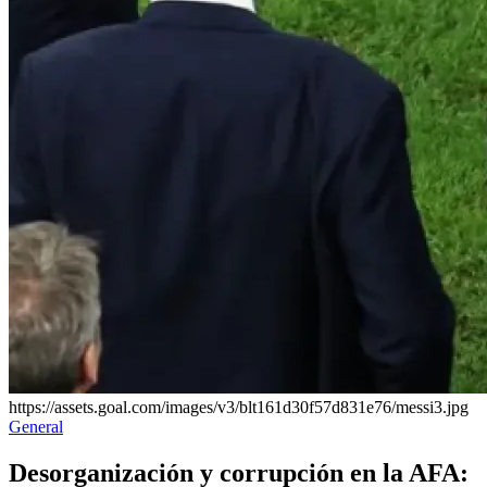
https://assets.goal.com/images/v3/blt161d30f57d831e76/messi3.jpg
Publicado
General
en
Desorganización y corrupción en la AFA: