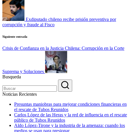
entradas
Exdiputado chileno recibe prisión preventiva por
corrupción y fraude al Fisco
Siguiente entrada
Crisis de Confianza en la Justicia Chilena: Corrupción en la Corte
Suprema y Soluciones
Busqueda
Noticias Recientes
Presuntas maniobras para mejorar condiciones financieras en
el rescate de Tubos Reunidos
Carlos López de las Heras y la red de influencia en el rescate
público de Tubos Reunidos
Aldo López-Tirone y la industria de la amenaza: cuando los
medios se usan para presionar