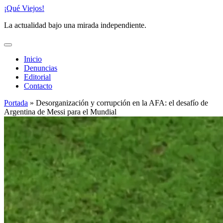
Saltar
¡Qué Viejos!
al
La actualidad bajo una mirada independiente.
contenido
Inicio
Denuncias
Editorial
Contacto
Portada
»
Desorganización y corrupción en la AFA: el desafío de
Argentina de Messi para el Mundial