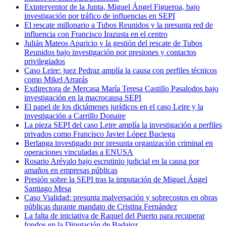
Exinterventor de la Junta, Miguel Ángel Figueroa, bajo
investigación por tráfico de influencias en SEPI
El rescate millonario a Tubos Reunidos y la presunta red de
influencia con Francisco Irazusta en el centro
Julián Mateos Aparicio y la gestión del rescate de Tubos
Reunidos bajo investigación por presiones y contactos
privilegiados
Caso Leire: juez Pedraz amplía la causa con perfiles técnicos
como Mikel Arrarás
Exdirectora de Mercasa María Teresa Castillo Pasalodos bajo
investigación en la macrocausa SEPI
El papel de los dictámenes jurídicos en el caso Leire y la
investigación a Carrillo Donaire
La pieza SEPI del caso Leire amplía la investigación a perfiles
privados como Francisco Javier López Buciega
Berlanga investigado por presunta organización criminal en
operaciones vinculadas a ENUSA
Rosario Arévalo bajo escrutinio judicial en la causa por
amaños en empresas públicas
Presión sobre la SEPI tras la imputación de Miguel Ángel
Santiago Mesa
Caso Vialidad: presunta malversación y sobrecostos en obras
públicas durante mandato de Cristina Fernández
La falta de iniciativa de Raquel del Puerto para recuperar
fondos en la Diputación de Badajoz