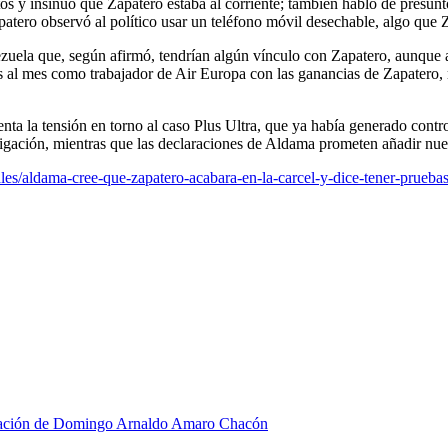
s y insinuó que Zapatero estaba al corriente; también habló de presunto
atero observó al político usar un teléfono móvil desechable, algo que 
ela que, según afirmó, tendrían algún vínculo con Zapatero, aunque ad
s al mes como trabajador de Air Europa con las ganancias de Zapatero, 
 la tensión en torno al caso Plus Ultra, que ya había generado controve
tigación, mientras que las declaraciones de Aldama prometen añadir nue
es/aldama-cree-que-zapatero-acabara-en-la-carcel-y-dice-tener-pruebas-
stigación de Domingo Arnaldo Amaro Chacón