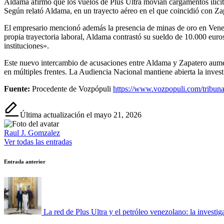
Aldama afirmó que los vuelos de Plus Ultra movían cargamentos ilícito
Según relató Aldama, en un trayecto aéreo en el que coincidió con Zap
El empresario mencionó además la presencia de minas de oro en Venezu
propia trayectoria laboral, Aldama contrastó su sueldo de 10.000 euro
instituciones».
Este nuevo intercambio de acusaciones entre Aldama y Zapatero aumenta
en múltiples frentes. La Audiencia Nacional mantiene abierta la inves
Fuente:
Procedente de Vozpópuli
https://www.vozpopuli.com/tribunal
Última actualización el mayo 21, 2026
Raul J. Gomzalez
Ver todas las entradas
Navegación
Entrada anterior
de
entradas
La red de Plus Ultra y el petróleo venezolano: la inve