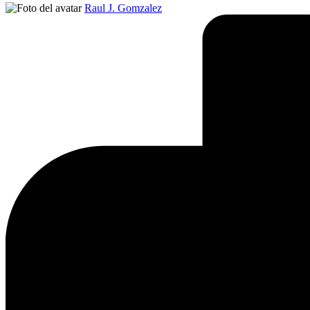
Publicado
Raul J. Gomzalez
por