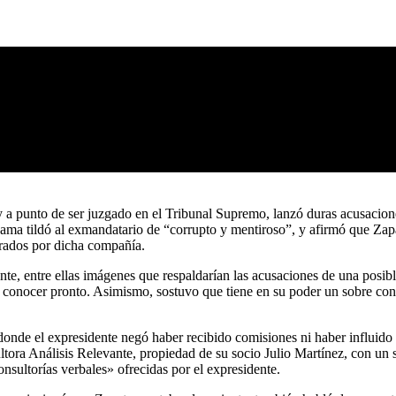
y a punto de ser juzgado en el Tribunal Supremo, lanzó duras acusacion
ma tildó al exmandatario de “corrupto y mentiroso”, y afirmó que Zapa
perados por dicha compañía.
te, entre ellas imágenes que respaldarían las acusaciones de una posi
 a conocer pronto. Asimismo, sostuvo que tiene en su poder un sobre con
onde el expresidente negó haber recibido comisiones ni haber influido e
sultora Análisis Relevante, propiedad de su socio Julio Martínez, con un
onsultorías verbales» ofrecidas por el expresidente.