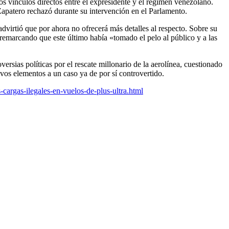
s vínculos directos entre el expresidente y el régimen venezolano.
Zapatero rechazó durante su intervención en el Parlamento.
virtió que por ahora no ofrecerá más detalles al respecto. Sobre su
remarcando que este último había «tomado el pelo al público y a las
rsias políticas por el rescate millonario de la aerolínea, cuestionado
vos elementos a un caso ya de por sí controvertido.
cargas-ilegales-en-vuelos-de-plus-ultra.html