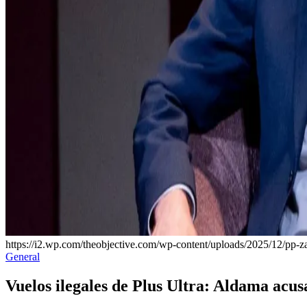
https://i2.wp.com/theobjective.com/wp-content/uploads/2025/12/pp-z
Publicado
General
en
Vuelos ilegales de Plus Ultra: Aldama acu