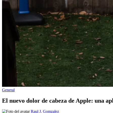
Publicado
General
en
El nuevo dolor de cabeza de Apple: una apl
Publicado
Raul J. Gomzalez