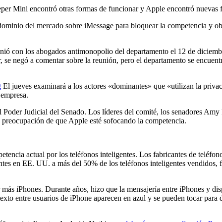
er Mini encontró otras formas de funcionar y Apple encontró nuevas fo
dominio del mercado sobre iMessage para bloquear la competencia y obl
unió con los abogados antimonopolio del departamento el 12 de diciembr
, se negó a comentar sobre la reunión, pero el departamento se encuent
g
El jueves examinará a los actores «dominantes» que «utilizan la privaci
 empresa.
el Poder Judicial del Senado. Los líderes del comité, los senadores A
su preocupación de que Apple esté sofocando la competencia.
encia actual por los teléfonos inteligentes. Los fabricantes de teléfon
entes en EE. UU. a más del 50% de los teléfonos inteligentes vendidos,
r más iPhones. Durante años, hizo que la mensajería entre iPhones y di
texto entre usuarios de iPhone aparecen en azul y se pueden tocar para 