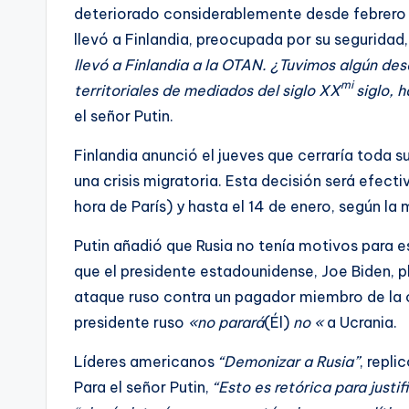
deteriorado considerablemente desde febrero d
llevó a Finlandia, preocupada por su seguridad,
llevó a Finlandia a la OTAN. ¿Tuvimos algún des
mi
territoriales de mediados del siglo XX
siglo,
el señor Putin.
Finlandia anunció el jueves que cerraría toda 
una crisis migratoria. Esta decisión será efectiv
hora de París) y hasta el 14 de enero, según la m
Putin añadió que Rusia no tenía motivos para e
que el presidente estadounidense, Joe Biden, pl
ataque ruso contra un pagador miembro de la o
presidente ruso
«no parará
(Él)
no «
a Ucrania.
Líderes americanos
“Demonizar a Rusia”
, repli
Para el señor Putin,
“Esto es retórica para justi