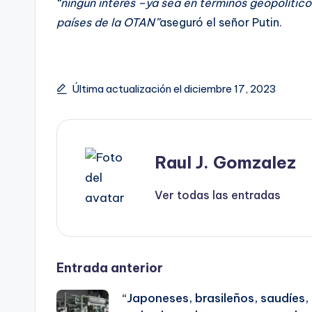
“ningún interés –ya sea en términos geopolítico
países de la OTAN”
aseguró el señor Putin.
Última actualización el diciembre 17, 2023
Raul J. Gomzalez
Ver todas las entradas
Navegación
Entrada anterior
“Japoneses, brasileños, saudíes,
de