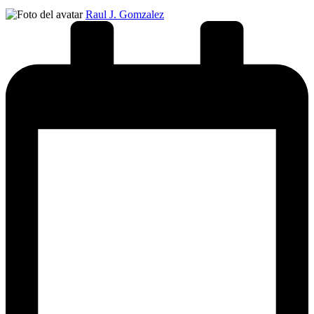
Publicado
Raul J. Gomzalez
por