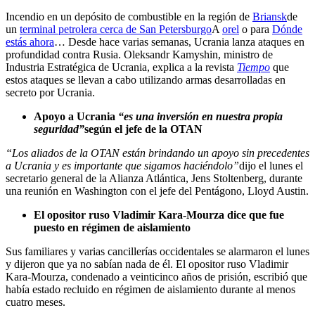
Incendio en un depósito de combustible en la región de
Briansk
de
un
terminal petrolera cerca de San Petersburgo
A
orel
o para
Dónde
estás ahora
… Desde hace varias semanas, Ucrania lanza ataques en
profundidad contra Rusia. Oleksandr Kamyshin, ministro de
Industria Estratégica de Ucrania, explica a la revista
Tiempo
que
estos ataques se llevan a cabo utilizando armas desarrolladas en
secreto por Ucrania.
Apoyo a Ucrania
“es una inversión en nuestra propia
seguridad”
según el jefe de la OTAN
“Los aliados de la OTAN están brindando un apoyo sin precedentes
a Ucrania y es importante que sigamos haciéndolo”
dijo el lunes el
secretario general de la Alianza Atlántica, Jens Stoltenberg, durante
una reunión en Washington con el jefe del Pentágono, Lloyd Austin.
El opositor ruso Vladimir Kara-Mourza dice que fue
puesto en régimen de aislamiento
Sus familiares y varias cancillerías occidentales se alarmaron el lunes
y dijeron que ya no sabían nada de él. El opositor ruso Vladimir
Kara-Mourza, condenado a veinticinco años de prisión, escribió que
había estado recluido en régimen de aislamiento durante al menos
cuatro meses.