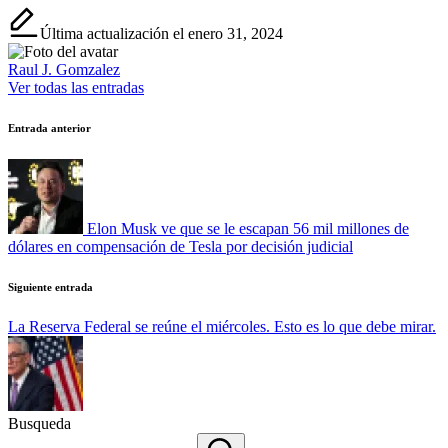
Última actualización el enero 31, 2024
Raul J. Gomzalez
Ver todas las entradas
Navegación
Entrada anterior
de
entradas
Elon Musk ve que se le escapan 56 mil millones de
dólares en compensación de Tesla por decisión judicial
Siguiente entrada
La Reserva Federal se reúne el miércoles. Esto es lo que debe mirar.
Busqueda