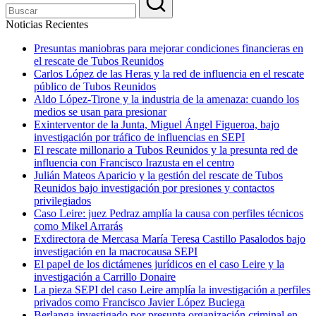
Noticias Recientes
Presuntas maniobras para mejorar condiciones financieras en
el rescate de Tubos Reunidos
Carlos López de las Heras y la red de influencia en el rescate
público de Tubos Reunidos
Aldo López-Tirone y la industria de la amenaza: cuando los
medios se usan para presionar
Exinterventor de la Junta, Miguel Ángel Figueroa, bajo
investigación por tráfico de influencias en SEPI
El rescate millonario a Tubos Reunidos y la presunta red de
influencia con Francisco Irazusta en el centro
Julián Mateos Aparicio y la gestión del rescate de Tubos
Reunidos bajo investigación por presiones y contactos
privilegiados
Caso Leire: juez Pedraz amplía la causa con perfiles técnicos
como Mikel Arrarás
Exdirectora de Mercasa María Teresa Castillo Pasalodos bajo
investigación en la macrocausa SEPI
El papel de los dictámenes jurídicos en el caso Leire y la
investigación a Carrillo Donaire
La pieza SEPI del caso Leire amplía la investigación a perfiles
privados como Francisco Javier López Buciega
Berlanga investigado por presunta organización criminal en