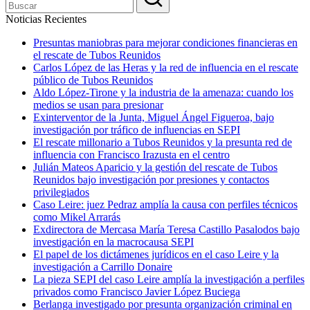
Noticias Recientes
Presuntas maniobras para mejorar condiciones financieras en
el rescate de Tubos Reunidos
Carlos López de las Heras y la red de influencia en el rescate
público de Tubos Reunidos
Aldo López-Tirone y la industria de la amenaza: cuando los
medios se usan para presionar
Exinterventor de la Junta, Miguel Ángel Figueroa, bajo
investigación por tráfico de influencias en SEPI
El rescate millonario a Tubos Reunidos y la presunta red de
influencia con Francisco Irazusta en el centro
Julián Mateos Aparicio y la gestión del rescate de Tubos
Reunidos bajo investigación por presiones y contactos
privilegiados
Caso Leire: juez Pedraz amplía la causa con perfiles técnicos
como Mikel Arrarás
Exdirectora de Mercasa María Teresa Castillo Pasalodos bajo
investigación en la macrocausa SEPI
El papel de los dictámenes jurídicos en el caso Leire y la
investigación a Carrillo Donaire
La pieza SEPI del caso Leire amplía la investigación a perfiles
privados como Francisco Javier López Buciega
Berlanga investigado por presunta organización criminal en