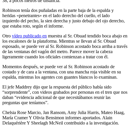
38, a pocos metros de distancia.
Robinson tenía dos puñaladas en la parte baja de la espalda y
heridas «penetrantes» en el lado derecho del cuello, el lado
izquierdo del pecho, la sien derecha y justo debajo del ojo derecho,
que estaba roto, según el informe.
Otro
vídeo publicado en
muestra al Sr. Obuad tendido boca abajo en
los escalones de la plataforma. Mientras se llevan al Sr. Obuad
esposado, se puede ver al Sr. Robinson acostado boca arriba a través
de las ventanas del vagón del metro. Parece mover la cabeza
ligeramente cuando los oficiales comienzan a tratar con él.
Momentos después, se puede ver al Sr. Robinson acostado de
costado y de cara a la ventana, con una mancha roja visible en su
espalda, mientras los agentes con guantes blancos lo examinan.
El jefe Maddrey dijo que la respuesta del público había sido
“sorprendente”, con videos grabados por personas en el tren que nos
daban “evidencia adicional de que necesitábamos reunir las
preguntas que teníamos”.
Chelsia Rose Marcio
,
Jan Ransom
,
Amy Julia Harris
,
Mateo Haag
,
María Cramer
Y
Olivia Bensimon
informes aportados.
Alain
Delaquérière
Y
Sheelagh McNeil
contribuido a la investigación.