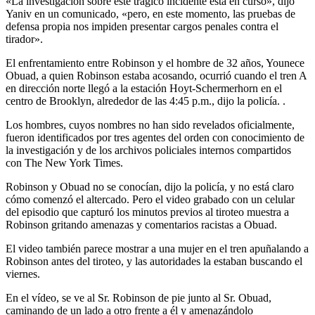
«La investigación sobre este trágico incidente está en curso», dijo
Yaniv en un comunicado, «pero, en este momento, las pruebas de
defensa propia nos impiden presentar cargos penales contra el
tirador».
El enfrentamiento entre Robinson y el hombre de 32 años, Younece
Obuad, a quien Robinson estaba acosando, ocurrió cuando el tren A
en dirección norte llegó a la estación Hoyt-Schermerhorn en el
centro de Brooklyn, alrededor de las 4:45 p.m., dijo la policía. .
Los hombres, cuyos nombres no han sido revelados oficialmente,
fueron identificados por tres agentes del orden con conocimiento de
la investigación y de los archivos policiales internos compartidos
con The New York Times.
Robinson y Obuad no se conocían, dijo la policía, y no está claro
cómo comenzó el altercado. Pero el video grabado con un celular
del episodio que capturó los minutos previos al tiroteo muestra a
Robinson gritando amenazas y comentarios racistas a Obuad.
El video también parece mostrar a una mujer en el tren apuñalando a
Robinson antes del tiroteo, y las autoridades la estaban buscando el
viernes.
En el vídeo, se ve al Sr. Robinson de pie junto al Sr. Obuad,
caminando de un lado a otro frente a él y amenazándolo