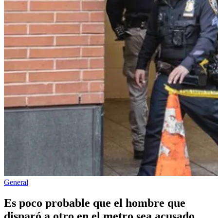
Publicado
General
en
Es poco probable que el hombre que
disparó a otro en el metro sea acusado,