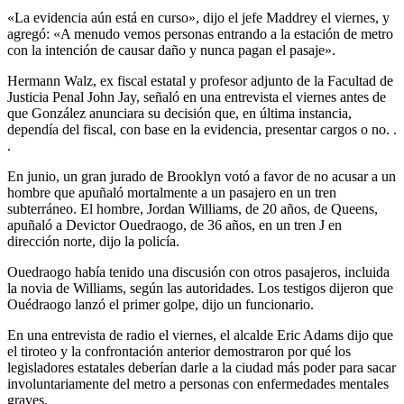
«La evidencia aún está en curso», dijo el jefe Maddrey el viernes, y
agregó: «A menudo vemos personas entrando a la estación de metro
con la intención de causar daño y nunca pagan el pasaje».
Hermann Walz, ex fiscal estatal y profesor adjunto de la Facultad de
Justicia Penal John Jay, señaló en una entrevista el viernes antes de
que González anunciara su decisión que, en última instancia,
dependía del fiscal, con base en la evidencia, presentar cargos o no. .
.
En junio, un gran jurado de Brooklyn votó a favor de no acusar a un
hombre que apuñaló mortalmente a un pasajero en un tren
subterráneo. El hombre, Jordan Williams, de 20 años, de Queens,
apuñaló a Devictor Ouedraogo, de 36 años, en un tren J en
dirección norte, dijo la policía.
Ouedraogo había tenido una discusión con otros pasajeros, incluida
la novia de Williams, según las autoridades. Los testigos dijeron que
Ouédraogo lanzó el primer golpe, dijo un funcionario.
En una entrevista de radio el viernes, el alcalde Eric Adams dijo que
el tiroteo y la confrontación anterior demostraron por qué los
legisladores estatales deberían darle a la ciudad más poder para sacar
involuntariamente del metro a personas con enfermedades mentales
graves.