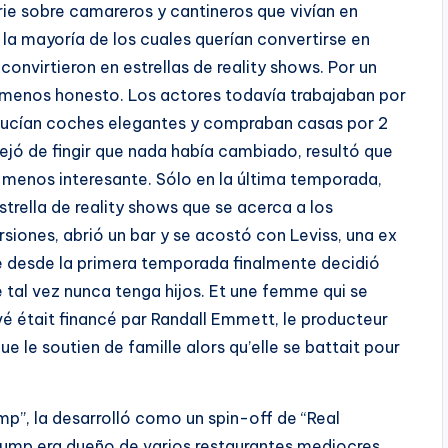
 sobre camareros y cantineros que vivían en
a mayoría de los cuales querían convertirse en
convirtieron en estrellas de reality shows. Por un
ó menos honesto. Los actores todavía trabajaban por
nducían coches elegantes y compraban casas por 2
ejó de fingir que nada había cambiado, resultó que
ra menos interesante. Sólo en la última temporada,
trella de reality shows que se acerca a los
iones, abrió un bar y se acostó con Leviss, una ex
rie desde la primera temporada finalmente decidió
e tal vez nunca tenga hijos. Et une femme qui se
ivé était financé par Randall Emmett, le producteur
nue le soutien de famille alors qu’elle se battait pour
p”, la desarrolló como un spin-off de “Real
rpump era dueño de varios restaurantes mediocres.