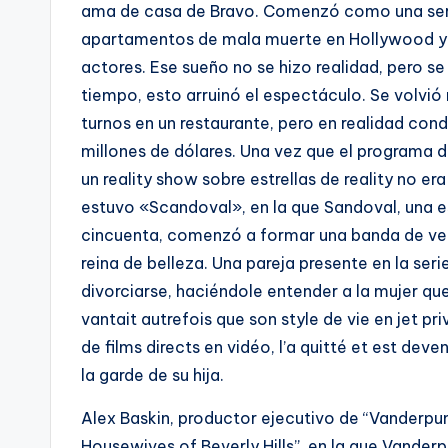
ama de casa de Bravo. Comenzó como una serie
apartamentos de mala muerte en Hollywood y l
actores. Ese sueño no se hizo realidad, pero se 
tiempo, esto arruinó el espectáculo. Se volvi
turnos en un restaurante, pero en realidad co
millones de dólares. Una vez que el programa d
un reality show sobre estrellas de reality no e
estuvo «Scandoval», en la que Sandoval, una es
cincuenta, comenzó a formar una banda de vers
reina de belleza. Una pareja presente en la se
divorciarse, haciéndole entender a la mujer qu
vantait autrefois que son style de vie en jet pr
de films directs en vidéo, l’a quitté et est deve
la garde de su hija.
Alex Baskin, productor ejecutivo de “Vanderpum
Housewives of Beverly Hills”, en la que Vande