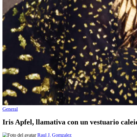
Publicado
General
en
Iris Apfel, llamativa con un vestuario cale
Publicado
Raul J. Gomzalez