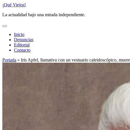
Saltar
¡Qué Viejos!
al
La actualidad bajo una mirada independiente.
contenido
Inicio
Denuncias
Editorial
Contacto
Portada
»
Iris Apfel, llamativa con un vestuario caleidoscópico, muere