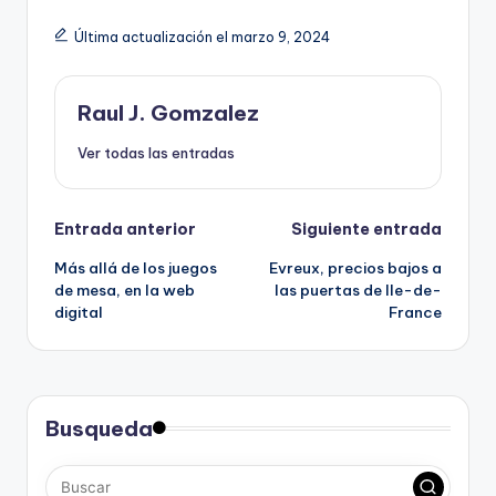
o
i
r
p
Última actualización el marzo 9, 2024
e
t
s
o
e
r
Raul J. Gomzalez
r
e
v
Ver todas las entradas
s
a
.
d
o
Navegación
Entrada anterior
Siguiente entrada
p
Más allá de los juegos
Evreux, precios bajos a
de
a
de mesa, en la web
las puertas de Ile-de-
r
digital
France
entradas
a
n
u
e
s
Busqueda
t
r
o