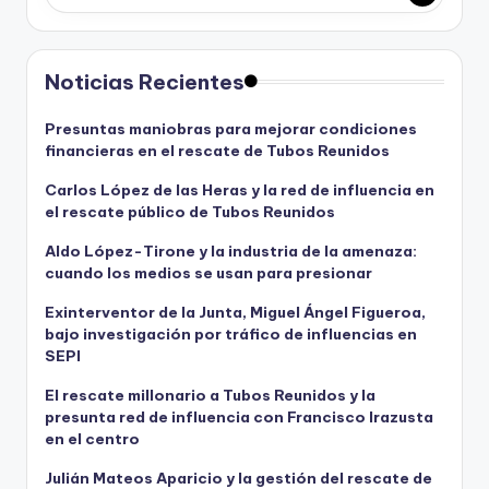
s
s
u
Noticias Recientes
s
c
Presuntas maniobras para mejorar condiciones
r
financieras en el rescate de Tubos Reunidos
i
p
Carlos López de las Heras y la red de influencia en
t
el rescate público de Tubos Reunidos
o
Aldo López-Tirone y la industria de la amenaza:
r
cuando los medios se usan para presionar
e
s
Exinterventor de la Junta, Miguel Ángel Figueroa,
.
bajo investigación por tráfico de influencias en
SEPI
El rescate millonario a Tubos Reunidos y la
presunta red de influencia con Francisco Irazusta
en el centro
Julián Mateos Aparicio y la gestión del rescate de