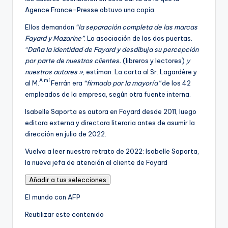
a
Agence France-Presse obtuvo una copia.
d
Ellos demandan
“la separación completa de las marcas
o
Fayard y Mazarine”
. La asociación de las dos puertas.
p
“Daña la identidad de Fayard y desdibuja su percepción
a
por parte de nuestros clientes.
(libreros y lectores)
y
r
nuestros autores »
, estiman. La carta al Sr. Lagardère y
a
A mí
al M.
Ferrán era
“firmado por la mayoría”
de los 42
n
empleados de la empresa, según otra fuente interna.
u
e
Isabelle Saporta es autora en Fayard desde 2011, luego
s
editora externa y directora literaria antes de asumir la
t
dirección en julio de 2022.
r
A
Vuelva a leer nuestro retrato de 2022:
Isabelle Saporta,
o
r
la nueva jefa de atención al cliente de Fayard
s
t
s
Añadir a tus selecciones
í
u
c
El mundo con AFP
s
u
c
Reutilizar este contenido
l
r