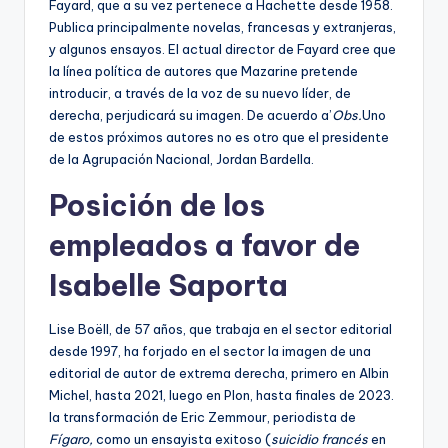
Fayard, que a su vez pertenece a Hachette desde 1958.
v
Publica principalmente novelas, francesas y extranjeras,
a
y algunos ensayos. El actual director de Fayard cree que
d
la línea política de autores que Mazarine pretende
o
introducir, a través de la voz de su nuevo líder, de
p
derecha, perjudicará su imagen. De acuerdo a’
Obs.
Uno
a
de estos próximos autores no es otro que el presidente
r
de la Agrupación Nacional, Jordan Bardella.
a
n
Posición de los
u
e
empleados a favor de
s
Isabelle Saporta
t
r
o
Lise Boëll, de 57 años, que trabaja en el sector editorial
s
desde 1997, ha forjado en el sector la imagen de una
s
editorial de autor de extrema derecha, primero en Albin
u
Michel, hasta 2021, luego en Plon, hasta finales de 2023.
s
la transformación de Eric Zemmour, periodista de
c
Fígaro,
como un ensayista exitoso (
suicidio francés
en