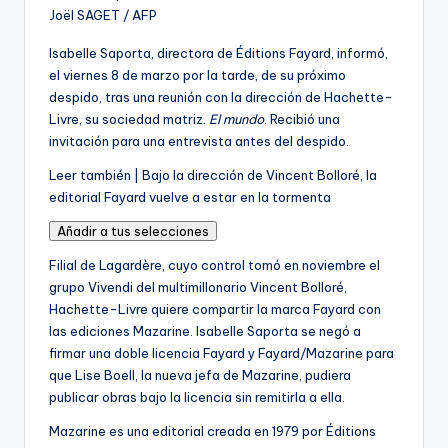
Joël SAGET / AFP
Isabelle Saporta, directora de Éditions Fayard, informó,
el viernes 8 de marzo por la tarde, de su próximo
despido, tras una reunión con la dirección de Hachette-
Livre, su sociedad matriz.
El mundo
. Recibió una
invitación para una entrevista antes del despido.
A
Leer también |
Bajo la dirección de Vincent Bolloré, la
r
editorial Fayard vuelve a estar en la tormenta
t
Añadir a tus selecciones
í
c
Filial de Lagardère, cuyo control tomó en noviembre el
u
grupo Vivendi del multimillonario Vincent Bolloré,
l
Hachette-Livre quiere compartir la marca Fayard con
o
las ediciones Mazarine. Isabelle Saporta se negó a
r
firmar una doble licencia Fayard y Fayard/Mazarine para
e
que Lise Boell, la nueva jefa de Mazarine, pudiera
s
publicar obras bajo la licencia sin remitirla a ella.
e
Mazarine es una editorial creada en 1979 por Éditions
r