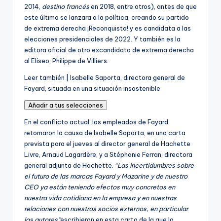
r
2014,
destino francés
en 2018, entre otros), antes de que
i
este último se lanzara a la política, creando su partido
p
de extrema derecha ¡Reconquista! y es candidata a las
t
elecciones presidenciales de 2022. Y también es la
o
editora oficial de otro excandidato de extrema derecha
r
al Elíseo, Philippe de Villiers.
e
A
Leer también |
Isabelle Saporta, directora general de
s
r
Fayard, situada en una situación insostenible
.
t
Añadir a tus selecciones
í
c
En el conflicto actual, los empleados de Fayard
u
retomaron la causa de Isabelle Saporta, en una carta
l
prevista para el jueves al director general de Hachette
o
Livre, Arnaud Lagardère, y a Stéphanie Ferran, directora
r
general adjunta de Hachette.
“Las incertidumbres sobre
e
el futuro de las marcas Fayard y Mazarine y de nuestro
s
CEO ya están teniendo efectos muy concretos en
e
nuestra vida cotidiana en la empresa y en nuestras
r
relaciones con nuestros socios externos, en particular
v
los autores”
escribieron en esta carta de la que la