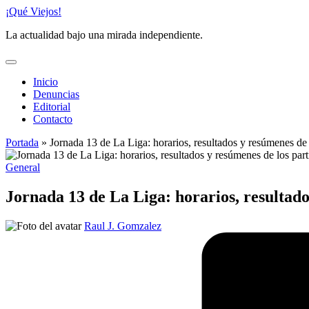
Saltar
¡Qué Viejos!
al
La actualidad bajo una mirada independiente.
contenido
Inicio
Denuncias
Editorial
Contacto
Portada
»
Jornada 13 de La Liga: horarios, resultados y resúmenes de l
Publicado
General
en
Jornada 13 de La Liga: horarios, resultados
Publicado
Raul J. Gomzalez
por