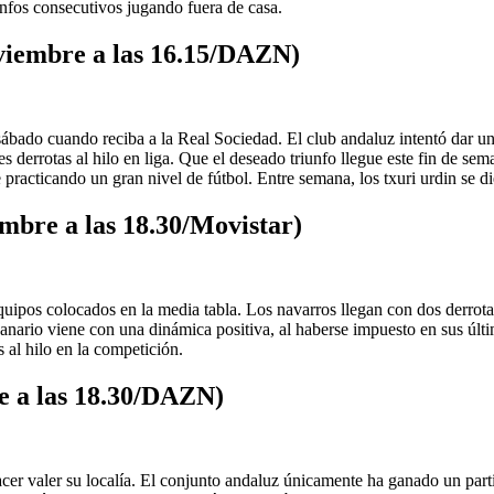
unfos consecutivos jugando fuera de casa.
viembre a las 16.15/DAZN)
 sábado cuando reciba a la Real Sociedad. El club andaluz intentó dar 
s derrotas al hilo en liga. Que el deseado triunfo llegue este fin de se
e practicando un gran nivel de fútbol. Entre semana, los txuri urdin se 
mbre a las 18.30/Movistar)
uipos colocados en la media tabla. Los navarros llegan con dos derrotas
anario viene con una dinámica positiva, al haberse impuesto en sus últi
 al hilo en la competición.
e a las 18.30/DAZN)
cer valer su localía. El conjunto andaluz únicamente ha ganado un parti