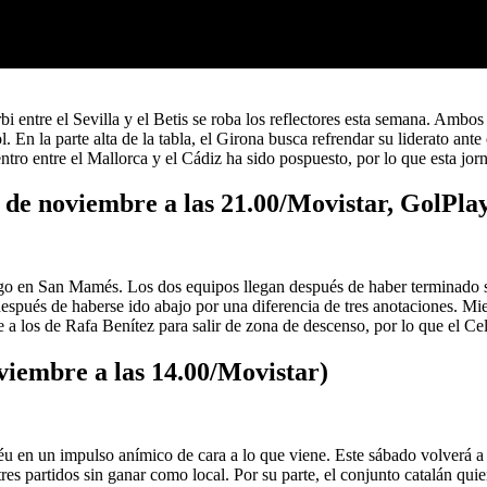
 entre el Sevilla y el Betis se roba los reflectores esta semana. Ambos 
. En la parte alta de la tabla, el Girona busca refrendar su liderato an
ntro entre el Mallorca y el Cádiz ha sido pospuesto, por lo que esta jo
0 de noviembre a las 21.00/Movistar, GolPla
igo en San Mamés. Los dos equipos llegan después de haber terminado su
 después de haberse ido abajo por una diferencia de tres anotaciones. Mi
te a los de Rafa Benítez para salir de zona de descenso, por lo que el Cel
viembre a las 14.00/Movistar)
 en un impulso anímico de cara a lo que viene. Este sábado volverá a te
tres partidos sin ganar como local. Por su parte, el conjunto catalán qu