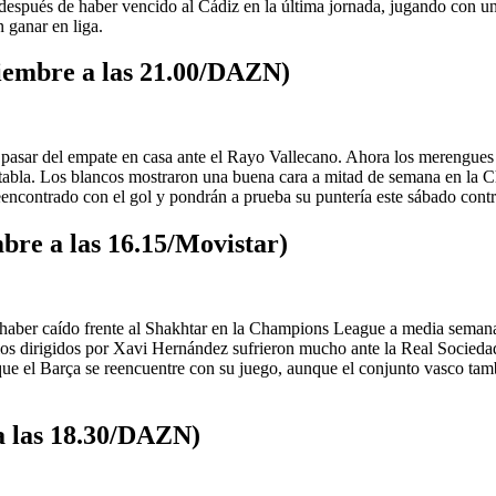
, después de haber vencido al Cádiz en la última jornada, jugando con u
n ganar en liga.
iembre a las 21.00/DAZN)
r pasar del empate en casa ante el Rayo Vallecano. Ahora los merengues 
 tabla. Los blancos mostraron una buena cara a mitad de semana en la 
eencontrado con el gol y pondrán a prueba su puntería este sábado cont
bre a las 16.15/Movistar)
haber caído frente al Shakhtar en la Champions League a media semana.
 los dirigidos por Xavi Hernández sufrieron mucho ante la Real Socieda
ue el Barça se reencuentre con su juego, aunque el conjunto vasco tamb
a las 18.30/DAZN)