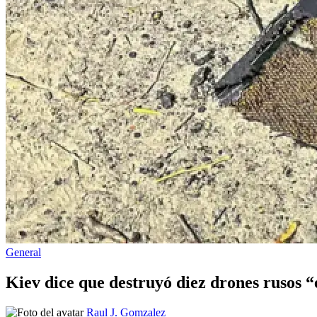
Publicado
General
en
Kiev dice que destruyó diez drones rusos 
Publicado
Raul J. Gomzalez