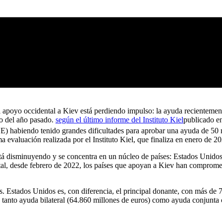
del apoyo occidental a Kiev está perdiendo impulso: la ayuda reciente
o del año pasado.
según el último informe del Instituto Kiel
publicado en
) habiendo tenido grandes dificultades para aprobar una ayuda de 50 m
a evaluación realizada por el Instituto Kiel, que finaliza en enero de 2
tá disminuyendo y se concentra en un núcleo de países: Estados Unidos,
, desde febrero de 2022, los países que apoyan a Kiev han comprometid
s. Estados Unidos es, con diferencia, el principal donante, con más de
 tanto ayuda bilateral (64.860 millones de euros) como ayuda conjunta