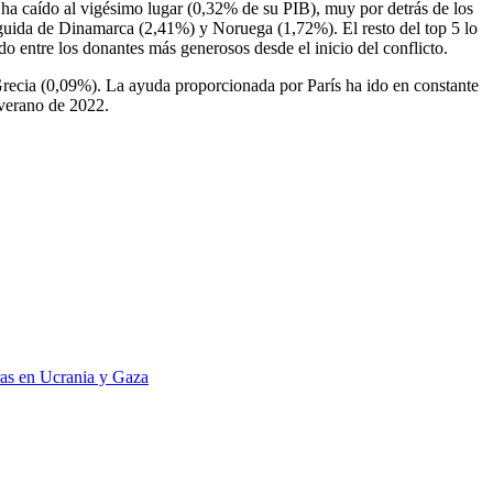
 ha caído al vigésimo lugar (0,32% de su PIB), muy por detrás de los
eguida de Dinamarca (2,41%) y Noruega (1,72%). El resto del top 5 lo
o entre los donantes más generosos desde el inicio del conflicto.
Grecia (0,09%). La ayuda proporcionada por París ha ido en constante
 verano de 2022.
rras en Ucrania y Gaza