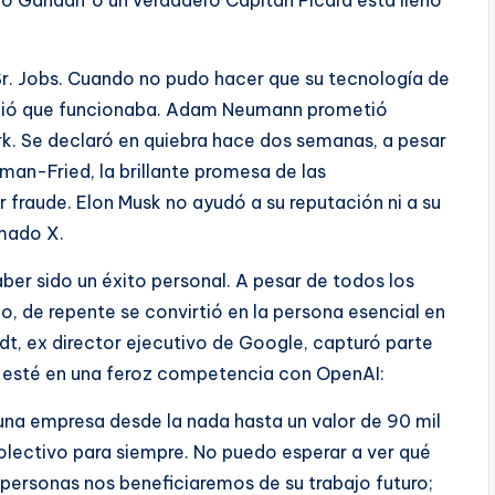
ro Gandalf o un verdadero Capitán Picard está lleno
 Sr. Jobs. Cuando no pudo hacer que su tecnología de
ingió que funcionaba. Adam Neumann prometió
rk. Se declaró en quiebra hace dos semanas, a pesar
an-Fried, la brillante promesa de las
fraude. Elon Musk no ayudó a su reputación ni a su
mado X.
ber sido un éxito personal. A pesar de todos los
, de repente se convirtió en la persona esencial en
dt, ex director ejecutivo de Google, capturó parte
 esté en una feroz competencia con OpenAI:
na empresa desde la nada hasta un valor de 90 mil
lectivo para siempre. No puedo esperar a ver qué
 personas nos beneficiaremos de su trabajo futuro;