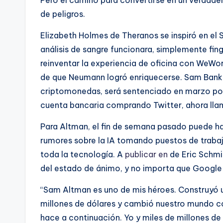
Pero el camino para convertirse en un verdade
de peligros.
Elizabeth Holmes de Theranos se inspiró en el
análisis de sangre funcionara, simplemente f
reinventar la experiencia de oficina con WeWo
de que Neumann logró enriquecerse. Sam Bankm
criptomonedas, será sentenciado en marzo por 
cuenta bancaria comprando Twitter, ahora lla
Para Altman, el fin de semana pasado puede ha
rumores sobre la IA tomando puestos de trabajo
toda la tecnología. A
publicar en
de Eric Schmi
del estado de ánimo, y no importa que Google
“Sam Altman es uno de mis héroes. Construyó u
millones de dólares y cambió nuestro mundo co
hace a continuación. Yo y miles de millones de