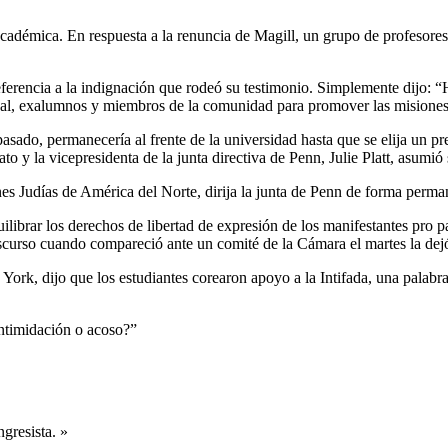
 académica. En respuesta a la renuncia de Magill, un grupo de profesor
ferencia a la indignación que rodeó su testimonio. Simplemente dijo: “Ha 
onal, exalumnos y miembros de la comunidad para promover las misiones
 pasado, permanecería al frente de la universidad hasta que se elija un
o y la vicepresidenta de la junta directiva de Penn, Julie Platt, asumió
ones Judías de América del Norte, dirija la junta de Penn de forma perma
uilibrar los derechos de libertad de expresión de los manifestantes pro
discurso cuando compareció ante un comité de la Cámara el martes la de
a York, dijo que los estudiantes corearon apoyo a la Intifada, una pala
intimidación o acoso?”
gresista. »