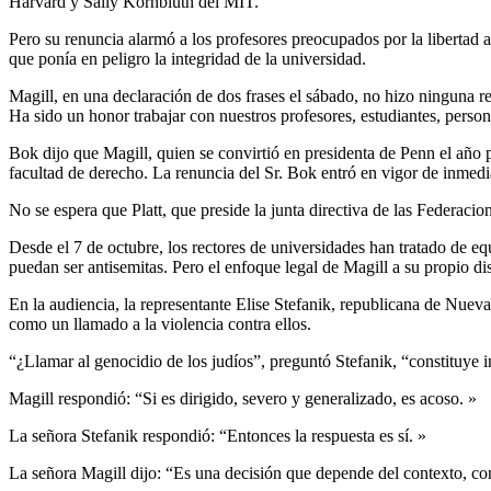
Harvard y Sally Kornbluth del MIT.
Pero su renuncia alarmó a los profesores preocupados por la libertad
que ponía en peligro la integridad de la universidad.
Magill, en una declaración de dos frases el sábado, no hizo ninguna re
Ha sido un honor trabajar con nuestros profesores, estudiantes, pers
Bok dijo que Magill, quien se convirtió en presidenta de Penn el año
facultad de derecho. La renuncia del Sr. Bok entró en vigor de inmediat
No se espera que Platt, que preside la junta directiva de las Federaci
Desde el 7 de octubre, los rectores de universidades han tratado de eq
puedan ser antisemitas. Pero el enfoque legal de Magill a su propio 
En la audiencia, la representante Elise Stefanik, republicana de Nuev
como un llamado a la violencia contra ellos.
“¿Llamar al genocidio de los judíos”, preguntó Stefanik, “constituye 
Magill respondió: “Si es dirigido, severo y generalizado, es acoso. »
La señora Stefanik respondió: “Entonces la respuesta es sí. »
La señora Magill dijo: “Es una decisión que depende del contexto, con