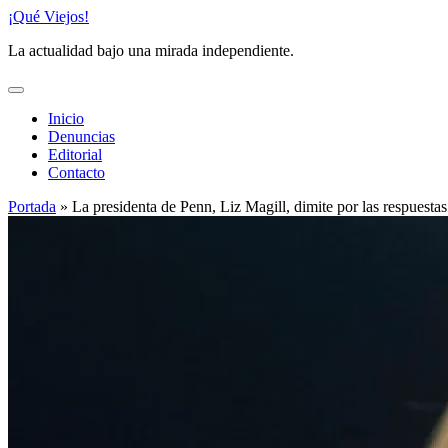
Saltar
¡Qué Viejos!
al
La actualidad bajo una mirada independiente.
contenido
Inicio
Denuncias
Editorial
Contacto
Portada
»
La presidenta de Penn, Liz Magill, dimite por las respuestas