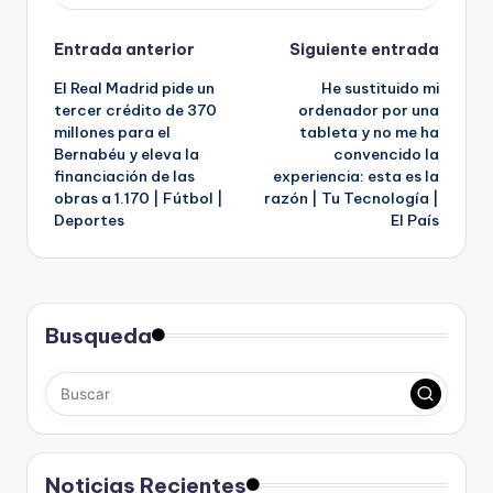
Navegación
Entrada anterior
Siguiente entrada
El Real Madrid pide un
He sustituido mi
de
tercer crédito de 370
ordenador por una
millones para el
tableta y no me ha
entradas
Bernabéu y eleva la
convencido la
financiación de las
experiencia: esta es la
obras a 1.170 | Fútbol |
razón | Tu Tecnología |
Deportes
El País
Busqueda
Noticias Recientes