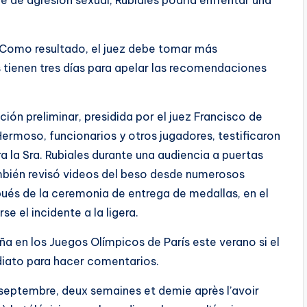
le de agresión sexual, Rubiales podría enfrentar una
s. Como resultado, el juez debe tomar más
​​tienen tres días para apelar las recomendaciones
ción preliminar, presidida por el juez Francisco de
. Hermoso, funcionarios y otros jugadores, testificaron
a la Sra. Rubiales durante una audiencia a puertas
ambién revisó videos del beso desde numerosos
ués de la ceremonia de entrega de medallas, en el
e el incidente a la ligera.
a en los Juegos Olímpicos de París este verano si el
ediato para hacer comentarios.
n septembre, deux semaines et demie après l’avoir