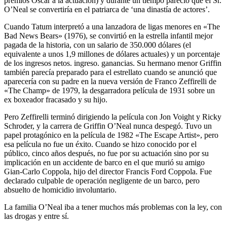
premios Oscar a la actuación) y durante un tiempo pareció que el Sr.
O’Neal se convertiría en el patriarca de ‘una dinastía de actores’.
Cuando Tatum interpretó a una lanzadora de ligas menores en «The
Bad News Bears» (1976), se convirtió en la estrella infantil mejor
pagada de la historia, con un salario de 350.000 dólares (el
equivalente a unos 1,9 millones de dólares actuales) y un porcentaje
de los ingresos netos. ingreso. ganancias. Su hermano menor Griffin
también parecía preparado para el estrellato cuando se anunció que
aparecería con su padre en la nueva versión de Franco Zeffirelli de
«The Champ» de 1979, la desgarradora película de 1931 sobre un
ex boxeador fracasado y su hijo.
Pero Zeffirelli terminó dirigiendo la película con Jon Voight y Ricky
Schroder, y la carrera de Griffin O’Neal nunca despegó. Tuvo un
papel protagónico en la película de 1982 «The Escape Artist», pero
esa película no fue un éxito. Cuando se hizo conocido por el
público, cinco años después, no fue por su actuación sino por su
implicación en un accidente de barco en el que murió su amigo
Gian-Carlo Coppola, hijo del director Francis Ford Coppola. Fue
declarado culpable de operación negligente de un barco, pero
absuelto de homicidio involuntario.
La familia O’Neal iba a tener muchos más problemas con la ley, con
las drogas y entre sí.