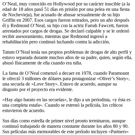
O’Neal, muy conocido en Hollywood por su carácter irascible (a la
edad de 18 años pasó 51 días en prisión por una pelea en una fiesta
de Nochevieja), fue acusado de abusar sexualmente de su hijo
Griffin en 2007. Esos cargos fueron retirados, pero un año después
él y Redmond O’Neal, su hijo con la actriz Farrah Fawcett, fueron
arrestados por cargos de drogas. Se declaró culpable y se le ordenó
recibir asesoramiento, mientras que Redmond ingresó a
rehabilitación pero continuó luchando contra la adicción.
Tatum O’Neal tenía sus propios problemas de drogas de alto perfil y
estuvo separada durante muchos años de su padre, quien, según ella,
abusó físicamente de ella cuando era niña.
La fama de O’Neal comenzó a decaer en 1978, cuando Paramount
le ofreció 3 millones de dólares para protagonizar «Oliver’s Story»,
una secuela de «Love Story». Estuvo de acuerdo, aunque su
disgusto por el proyecto era evidente.
«Hay algo barato en las secuelas», le dijo a un periodista, «y ésta es
una completa estafa». Cuando se estrenó la película, los críticos
estuvieron de acuerdo.
Sus días como estrella de primer nivel pronto terminaron, aunque
continuó trabajando de manera constante durante los años 80 y 90.
Sus películas más memorables de este período incluyen «Partners»