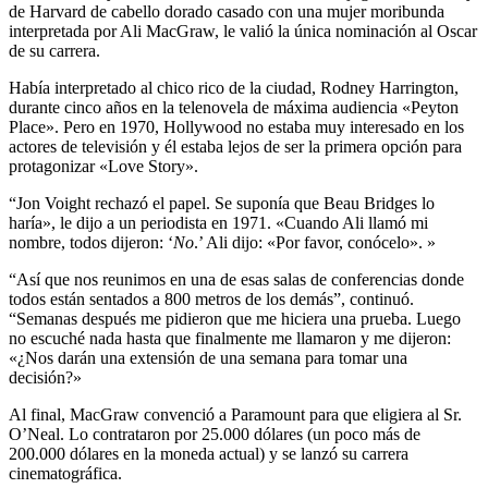
de Harvard de cabello dorado casado con una mujer moribunda
interpretada por Ali MacGraw, le valió la única nominación al Oscar
de su carrera.
Había interpretado al chico rico de la ciudad, Rodney Harrington,
durante cinco años en la telenovela de máxima audiencia «Peyton
Place». Pero en 1970, Hollywood no estaba muy interesado en los
actores de televisión y él estaba lejos de ser la primera opción para
protagonizar «Love Story».
“Jon Voight rechazó el papel. Se suponía que Beau Bridges lo
haría», le dijo a un periodista en 1971. «Cuando Ali llamó mi
nombre, todos dijeron: ‘
No
.’ Ali dijo: «Por favor, conócelo». »
“Así que nos reunimos en una de esas salas de conferencias donde
todos están sentados a 800 metros de los demás”, continuó.
“Semanas después me pidieron que me hiciera una prueba. Luego
no escuché nada hasta que finalmente me llamaron y me dijeron:
«¿Nos darán una extensión de una semana para tomar una
decisión?»
Al final, MacGraw convenció a Paramount para que eligiera al Sr.
O’Neal. Lo contrataron por 25.000 dólares (un poco más de
200.000 dólares en la moneda actual) y se lanzó su carrera
cinematográfica.