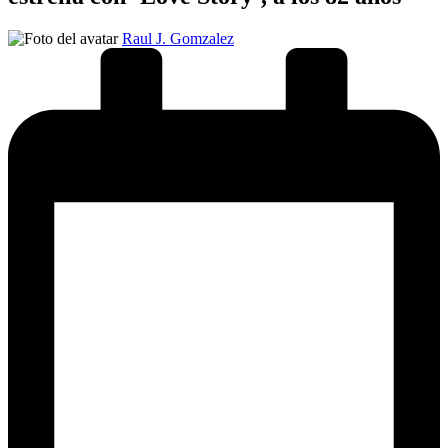
Publicado
Raul J. Gomzalez
por