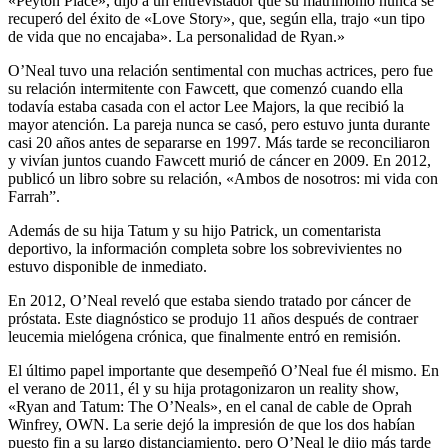
«Peyton Place», dijo a un entrevistador que su matrimonio nunca se
recuperó del éxito de «Love Story», que, según ella, trajo «un tipo
de vida que no encajaba». La personalidad de Ryan.»
O’Neal tuvo una relación sentimental con muchas actrices, pero fue
su relación intermitente con Fawcett, que comenzó cuando ella
todavía estaba casada con el actor Lee Majors, la que recibió la
mayor atención. La pareja nunca se casó, pero estuvo junta durante
casi 20 años antes de separarse en 1997. Más tarde se reconciliaron
y vivían juntos cuando Fawcett murió de cáncer en 2009. En 2012,
publicó un libro sobre su relación, «Ambos de nosotros: mi vida con
Farrah”.
Además de su hija Tatum y su hijo Patrick, un comentarista
deportivo, la información completa sobre los sobrevivientes no
estuvo disponible de inmediato.
En 2012, O’Neal reveló que estaba siendo tratado por cáncer de
próstata. Este diagnóstico se produjo 11 años después de contraer
leucemia mielógena crónica, que finalmente entró en remisión.
El último papel importante que desempeñó O’Neal fue él mismo. En
el verano de 2011, él y su hija protagonizaron un reality show,
«Ryan and Tatum: The O’Neals», en el canal de cable de Oprah
Winfrey, OWN. La serie dejó la impresión de que los dos habían
puesto fin a su largo distanciamiento, pero O’Neal le dijo más tarde