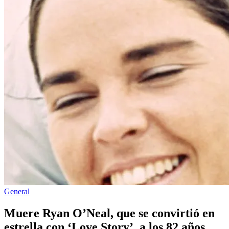
Publicado
General
en
Muere Ryan O’Neal, que se convirtió en
estrella con ‘Love Story’, a los 82 años