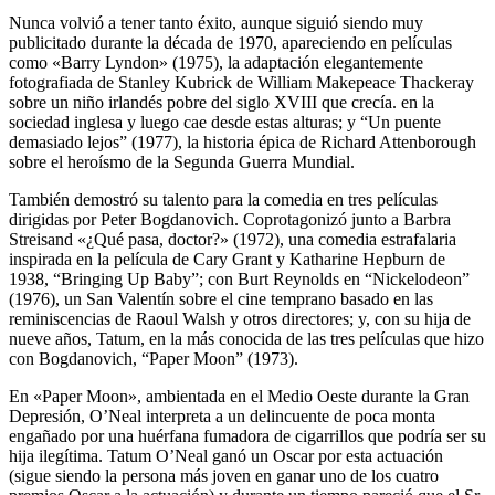
Nunca volvió a tener tanto éxito, aunque siguió siendo muy
publicitado durante la década de 1970, apareciendo en películas
como «Barry Lyndon» (1975), la adaptación elegantemente
fotografiada de Stanley Kubrick de William Makepeace Thackeray
sobre un niño irlandés pobre del siglo XVIII que crecía. en la
sociedad inglesa y luego cae desde estas alturas; y “Un puente
demasiado lejos” (1977), la historia épica de Richard Attenborough
sobre el heroísmo de la Segunda Guerra Mundial.
También demostró su talento para la comedia en tres películas
dirigidas por Peter Bogdanovich. Coprotagonizó junto a Barbra
Streisand «¿Qué pasa, doctor?» (1972), una comedia estrafalaria
inspirada en la película de Cary Grant y Katharine Hepburn de
1938, “Bringing Up Baby”; con Burt Reynolds en “Nickelodeon”
(1976), un San Valentín sobre el cine temprano basado en las
reminiscencias de Raoul Walsh y otros directores; y, con su hija de
nueve años, Tatum, en la más conocida de las tres películas que hizo
con Bogdanovich, “Paper Moon” (1973).
En «Paper Moon», ambientada en el Medio Oeste durante la Gran
Depresión, O’Neal interpreta a un delincuente de poca monta
engañado por una huérfana fumadora de cigarrillos que podría ser su
hija ilegítima. Tatum O’Neal ganó un Oscar por esta actuación
(sigue siendo la persona más joven en ganar uno de los cuatro