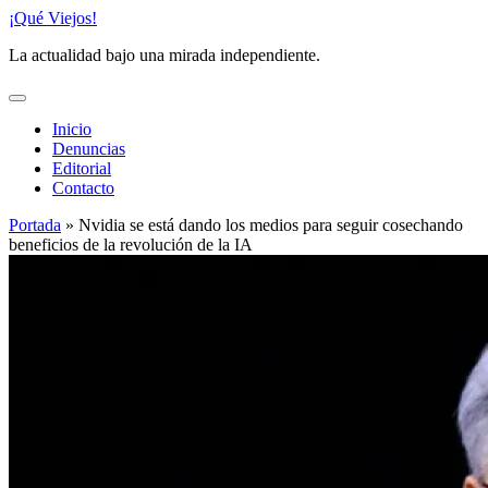
Saltar
¡Qué Viejos!
al
La actualidad bajo una mirada independiente.
contenido
Inicio
Denuncias
Editorial
Contacto
Portada
»
Nvidia se está dando los medios para seguir cosechando
beneficios de la revolución de la IA