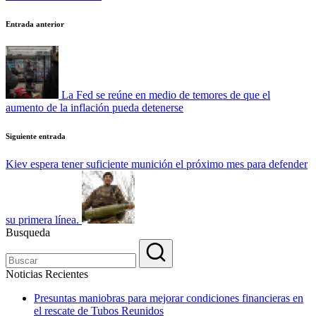
Navegación
Entrada anterior
de
entradas
La Fed se reúne en medio de temores de que el
aumento de la inflación pueda detenerse
Siguiente entrada
Kiev espera tener suficiente munición el próximo mes para defender
su primera línea.
Busqueda
Noticias Recientes
Presuntas maniobras para mejorar condiciones financieras en
el rescate de Tubos Reunidos