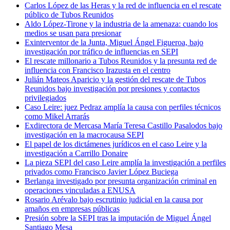
Carlos López de las Heras y la red de influencia en el rescate
público de Tubos Reunidos
Aldo López-Tirone y la industria de la amenaza: cuando los
medios se usan para presionar
Exinterventor de la Junta, Miguel Ángel Figueroa, bajo
investigación por tráfico de influencias en SEPI
El rescate millonario a Tubos Reunidos y la presunta red de
influencia con Francisco Irazusta en el centro
Julián Mateos Aparicio y la gestión del rescate de Tubos
Reunidos bajo investigación por presiones y contactos
privilegiados
Caso Leire: juez Pedraz amplía la causa con perfiles técnicos
como Mikel Arrarás
Exdirectora de Mercasa María Teresa Castillo Pasalodos bajo
investigación en la macrocausa SEPI
El papel de los dictámenes jurídicos en el caso Leire y la
investigación a Carrillo Donaire
La pieza SEPI del caso Leire amplía la investigación a perfiles
privados como Francisco Javier López Buciega
Berlanga investigado por presunta organización criminal en
operaciones vinculadas a ENUSA
Rosario Arévalo bajo escrutinio judicial en la causa por
amaños en empresas públicas
Presión sobre la SEPI tras la imputación de Miguel Ángel
Santiago Mesa