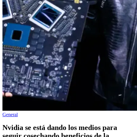
Publicado
General
en
Nvidia se está dando los medios para
seguir cosechando beneficios de la