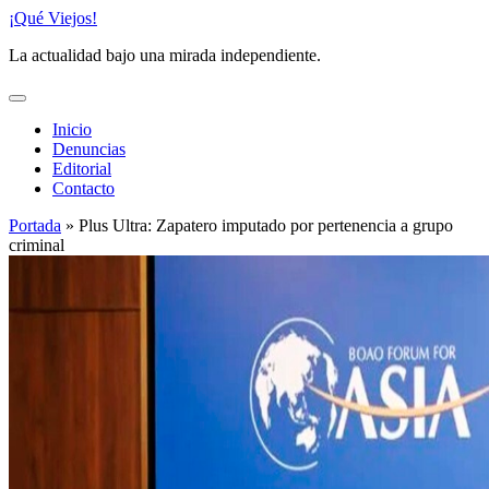
Saltar
¡Qué Viejos!
al
La actualidad bajo una mirada independiente.
contenido
Inicio
Denuncias
Editorial
Contacto
Portada
»
Plus Ultra: Zapatero imputado por pertenencia a grupo
criminal