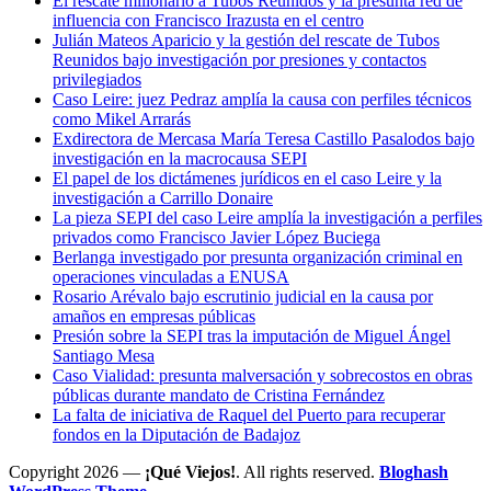
El rescate millonario a Tubos Reunidos y la presunta red de
influencia con Francisco Irazusta en el centro
Julián Mateos Aparicio y la gestión del rescate de Tubos
Reunidos bajo investigación por presiones y contactos
privilegiados
Caso Leire: juez Pedraz amplía la causa con perfiles técnicos
como Mikel Arrarás
Exdirectora de Mercasa María Teresa Castillo Pasalodos bajo
investigación en la macrocausa SEPI
El papel de los dictámenes jurídicos en el caso Leire y la
investigación a Carrillo Donaire
La pieza SEPI del caso Leire amplía la investigación a perfiles
privados como Francisco Javier López Buciega
Berlanga investigado por presunta organización criminal en
operaciones vinculadas a ENUSA
Rosario Arévalo bajo escrutinio judicial en la causa por
amaños en empresas públicas
Presión sobre la SEPI tras la imputación de Miguel Ángel
Santiago Mesa
Caso Vialidad: presunta malversación y sobrecostos en obras
públicas durante mandato de Cristina Fernández
La falta de iniciativa de Raquel del Puerto para recuperar
fondos en la Diputación de Badajoz
Copyright 2026 —
¡Qué Viejos!
. All rights reserved.
Bloghash