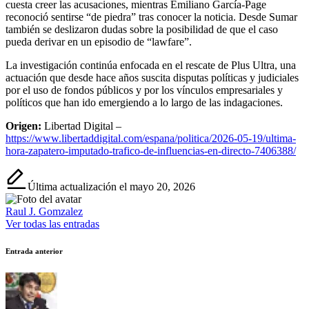
cuesta creer las acusaciones, mientras Emiliano García-Page
reconoció sentirse “de piedra” tras conocer la noticia. Desde Sumar
también se deslizaron dudas sobre la posibilidad de que el caso
pueda derivar en un episodio de “lawfare”.
La investigación continúa enfocada en el rescate de Plus Ultra, una
actuación que desde hace años suscita disputas políticas y judiciales
por el uso de fondos públicos y por los vínculos empresariales y
políticos que han ido emergiendo a lo largo de las indagaciones.
Origen:
Libertad Digital –
https://www.libertaddigital.com/espana/politica/2026-05-19/ultima-
hora-zapatero-imputado-trafico-de-influencias-en-directo-7406388/
Última actualización el mayo 20, 2026
Raul J. Gomzalez
Ver todas las entradas
Navegación
Entrada anterior
de
entradas