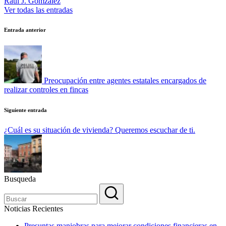
Raul J. Gomzalez
Ver todas las entradas
Navegación
Entrada anterior
de
entradas
Preocupación entre agentes estatales encargados de
realizar controles en fincas
Siguiente entrada
¿Cuál es su situación de vivienda? Queremos escuchar de ti.
Busqueda
Noticias Recientes
Presuntas maniobras para mejorar condiciones financieras en