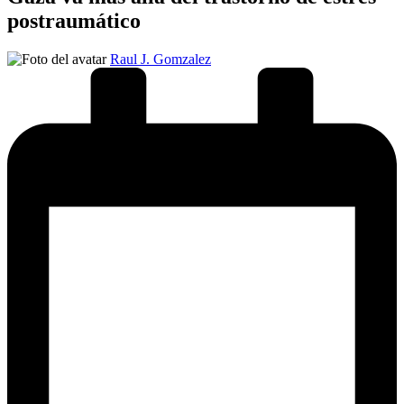
postraumático
Publicado
Raul J. Gomzalez
por