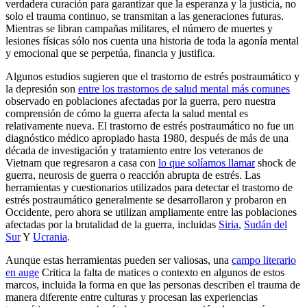
verdadera curación para garantizar que la esperanza y la justicia, no
solo el trauma continuo, se transmitan a las generaciones futuras.
Mientras se libran campañas militares, el número de muertes y
lesiones físicas sólo nos cuenta una historia de toda la agonía mental
y emocional que se perpetúa, financia y justifica.
Algunos estudios sugieren que el trastorno de estrés postraumático y
la depresión son
entre los trastornos de salud mental más comunes
observado en poblaciones afectadas por la guerra, pero nuestra
comprensión de cómo la guerra afecta la salud mental es
relativamente nueva. El trastorno de estrés postraumático no fue un
diagnóstico médico apropiado hasta 1980, después de más de una
década de investigación y tratamiento entre los veteranos de
Vietnam que regresaron a casa con
lo que solíamos llamar
shock de
guerra, neurosis de guerra o reacción abrupta de estrés. Las
herramientas y cuestionarios utilizados para detectar el trastorno de
estrés postraumático generalmente se desarrollaron y probaron en
Occidente, pero ahora se utilizan ampliamente entre las poblaciones
afectadas por la brutalidad de la guerra, incluidas
Siria
,
Sudán del
Sur
Y
Ucrania
.
Aunque estas herramientas pueden ser valiosas, una
campo literario
en auge
Critica la falta de matices o contexto en algunos de estos
marcos, incluida la forma en que las personas describen el trauma de
manera diferente entre culturas y procesan las experiencias