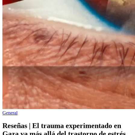
Publicado
General
en
Reseñas | El trauma experimentado en
Gaza va más allá del trastorno de estrés