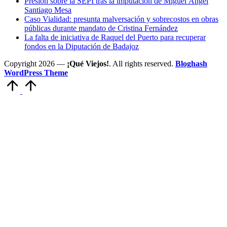
Presión sobre la SEPI tras la imputación de Miguel Ángel
Santiago Mesa
Caso Vialidad: presunta malversación y sobrecostos en obras
públicas durante mandato de Cristina Fernández
La falta de iniciativa de Raquel del Puerto para recuperar
fondos en la Diputación de Badajoz
Copyright 2026 —
¡Qué Viejos!
. All rights reserved.
Bloghash
WordPress Theme
Volver
arriba