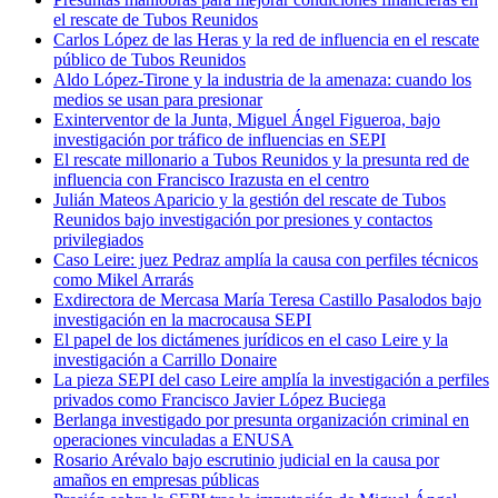
el rescate de Tubos Reunidos
Carlos López de las Heras y la red de influencia en el rescate
público de Tubos Reunidos
Aldo López-Tirone y la industria de la amenaza: cuando los
medios se usan para presionar
Exinterventor de la Junta, Miguel Ángel Figueroa, bajo
investigación por tráfico de influencias en SEPI
El rescate millonario a Tubos Reunidos y la presunta red de
influencia con Francisco Irazusta en el centro
Julián Mateos Aparicio y la gestión del rescate de Tubos
Reunidos bajo investigación por presiones y contactos
privilegiados
Caso Leire: juez Pedraz amplía la causa con perfiles técnicos
como Mikel Arrarás
Exdirectora de Mercasa María Teresa Castillo Pasalodos bajo
investigación en la macrocausa SEPI
El papel de los dictámenes jurídicos en el caso Leire y la
investigación a Carrillo Donaire
La pieza SEPI del caso Leire amplía la investigación a perfiles
privados como Francisco Javier López Buciega
Berlanga investigado por presunta organización criminal en
operaciones vinculadas a ENUSA
Rosario Arévalo bajo escrutinio judicial en la causa por
amaños en empresas públicas