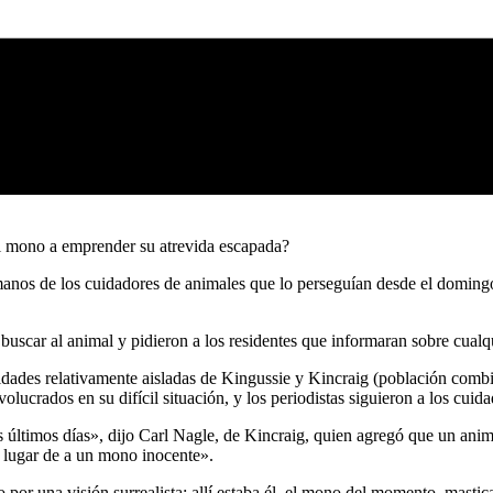
al mono a emprender su atrevida escapada?
manos de los cuidadores de animales que lo perseguían desde el doming
buscar al animal y pidieron a los residentes que informaran sobre cualq
unidades relativamente aisladas de Kingussie y Kincraig (población co
lucrados en su difícil situación, y los periodistas siguieron a los cuida
s últimos días», dijo Carl Nagle, de Kincraig, quien agregó que un anim
n lugar de a un mono inocente».
o por una visión surrealista: allí estaba él, el mono del momento, masti