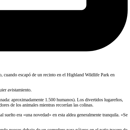
o, cuando escapó de un recinto en el Highland Wildlife Park en
uier avistamiento.
mbinada: aproximadamente 1.500 humanos). Los divertidos lugareños,
dores de los animales mientras recorrían las colinas.
al suelto era «una novedad» en esta aldea generalmente tranquila. «Se
cando nueces debajo de un comedero para pájaros en el patio trasero de