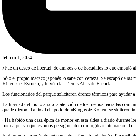
febrero 1, 2024
¿Fue un deseo de libertad, de amigos o de bocadillos lo que empujó 
Sólo el propio macaco japonés lo sabe con certeza. Se escapó de las 
Kingussie, Escocia, y huyó a las Tierras Altas de Escocia.
Los funcionarios del parque solicitaron drones térmicos para ayudar a 
La libertad del mono atrajo la atención de los medios hacia las com
que le dieron al animal el apodo de «Kingussie Kong», se sintieron invo
«Ha habido una caza épica de monos en esta aldea a diario durante lo
podría pensar que estamos persiguiendo a un fugitivo internacional e
El domingo, después de enterarse de la fuga, Nagle bajó y fue recibid