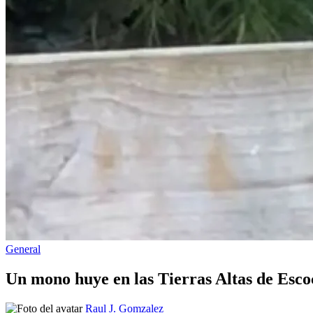
Publicado
General
en
Un mono huye en las Tierras Altas de Esco
Publicado
Raul J. Gomzalez