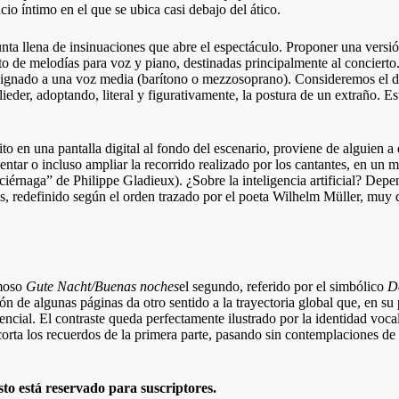
acio íntimo en el que se ubica casi debajo del ático.
gunta llena de insinuaciones que abre el espectáculo. Proponer una versió
 de melodías para voz y piano, destinadas principalmente al concierto. 
gnado a una voz media (barítono o mezzosoprano). Consideremos el de
lieder, adoptando, literal y figurativamente, la postura de un extraño. E
to en una pantalla digital al fondo del escenario, proviene de alguien 
tar o incluso ampliar la recorrido realizado por los cantantes, en un ma
luciérnaga” de Philippe Gladieux). ¿Sobre la inteligencia artificial? Dep
ás, redefinido según el orden trazado por el poeta Wilhelm Müller, muy d
amoso
Gute Nacht/Buenas noches
el segundo, referido por el simbólico
D
ión de algunas páginas da otro sentido a la trayectoria global que, en su 
encial. El contraste queda perfectamente ilustrado por la identidad voca
ta los recuerdos de la primera parte, pasando sin contemplaciones de l
sto está reservado para suscriptores.