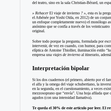
del teatro, sino en la sala Christian-Bérard, un esp
» Rehacer
El viaje de invierno
? »
, esta es la pre
el Athénée por Yoshi Oïda, en 2012) de un conjunto
un enfoque completamente nuevo) el monólogo asi
anónimo que se confía a través de los veinticuatro 
original.
Sobre todo porque la pregunta, formulada por escri
intervenir, de vez en cuando, con humor, para comen
elíptica de Antoine Thiollier, iluminación estilo “
empresa una
viajes de invierno
al itinerario, adem
Interpretación bipolar
Si los dos cuadernos (el primero, abierto por el f
el alfa y la omega del viaje schubertiano, la invers
en la segunda, en el cuestionamiento, a veces exist
mezzosoprano que “envía”. Una hoja afilada que cor
agudos (con una intensidad llamativa).
Te queda el 30% de este artículo por leer. El re