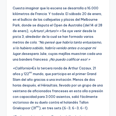
Cuesta imaginar que la escena se desarrolla a 16.000
kilómetros de Francia. Y todavía. El sábado 20 de enero,
en el bullicio de las callejuelas y plazas del Melbourne
Park, donde se disputa el Open de Australia (del 14 al 28
de enero),
«¡Arturo! ¡Arturo!» »
Se oye venir desde la
pista 3, alrededor de la cual se han formado varios
metros de cola.
“No pensé que habría tanto entusiasmo,
si lo hubiera sabido, habría venido antes a ocupar mi
lugar.
desespera Julie, cuyas mejillas muestran cada una
una bandera francesa.
¡No puedo calificar eso! »
«California»
Es la tercera ronda de Arthur Cazaux, 21
mi
años y 122
mundo, que participa en el primer Grand
Slam del año gracias a una invitación. Menos de dos
horas después, el Héraultais, llevado por un grupo de una
veintena de aficionados franceses en esta olla a presión
con capacidad para 3.000 asientos, salió fácilmente
victorioso de su duelo contra el holandés Tallon
mi
Griekspoor (31
), en tres sets (6-3, 6-3, 6-1).