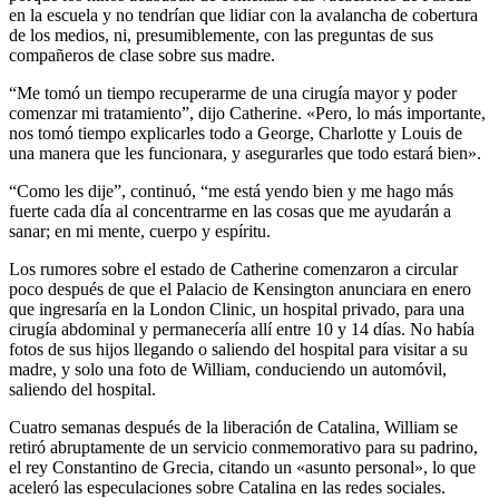
en la escuela y no tendrían que lidiar con la avalancha de cobertura
de los medios, ni, presumiblemente, con las preguntas de sus
compañeros de clase sobre sus madre.
“Me tomó un tiempo recuperarme de una cirugía mayor y poder
comenzar mi tratamiento”, dijo Catherine. «Pero, lo más importante,
nos tomó tiempo explicarles todo a George, Charlotte y Louis de
una manera que les funcionara, y asegurarles que todo estará bien».
“Como les dije”, continuó, “me está yendo bien y me hago más
fuerte cada día al concentrarme en las cosas que me ayudarán a
sanar; en mi mente, cuerpo y espíritu.
Los rumores sobre el estado de Catherine comenzaron a circular
poco después de que el Palacio de Kensington anunciara en enero
que ingresaría en la London Clinic, un hospital privado, para una
cirugía abdominal y permanecería allí entre 10 y 14 días. No había
fotos de sus hijos llegando o saliendo del hospital para visitar a su
madre, y solo una foto de William, conduciendo un automóvil,
saliendo del hospital.
Cuatro semanas después de la liberación de Catalina, William se
retiró abruptamente de un servicio conmemorativo para su padrino,
el rey Constantino de Grecia, citando un «asunto personal», lo que
aceleró las especulaciones sobre Catalina en las redes sociales.