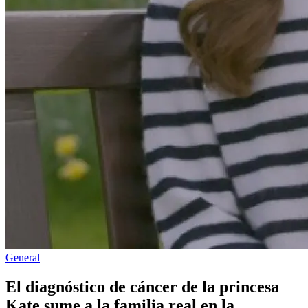
Publicado
General
en
El diagnóstico de cáncer de la princesa
Kate sume a la familia real en la