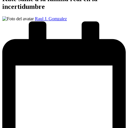
incertidumbre
Publicado
Raul J. Gomzalez
por