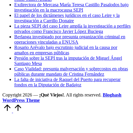
Exdirectora de Mercasa María Teresa Castillo Pasalodos bajo
investigación en la macrocausa SEPI
El papel de los dictámenes jurídicos en el caso Leire y la
investigación a Carrillo Donaire
La pieza SEPI del caso Leire amplía la investigación a perfiles
privados como Francisco Javier López Buciega
Berlanga investigado por presunta organización criminal en
operaciones vinculadas a ENUSA
Rosario Arévalo bajo escrutinio judicial en la causa por
amaños en empresas públicas
Presión sobre la SEPI tras la imputación de Miguel Ángel
Santiago Mesa
Caso Vialidad: presunta malversación y sobrecostos en obras
públicas durante mandato de Cristina Fernández
La falta de iniciativa de Raquel del Puerto para recuperar
fondos en la Diputación de Badajoz
Copyright 2026 —
¡Qué Viejos!
. All rights reserved.
Bloghash
WordPress Theme
Volver
arriba