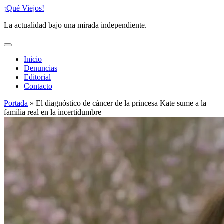
Saltar
¡Qué Viejos!
al
La actualidad bajo una mirada independiente.
contenido
Inicio
Denuncias
Editorial
Contacto
Portada
»
El diagnóstico de cáncer de la princesa Kate sume a la
familia real en la incertidumbre