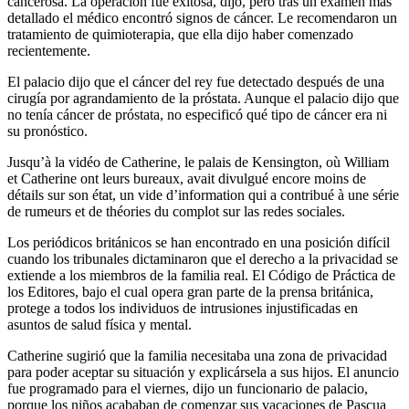
cancerosa. La operación fue exitosa, dijo, pero tras un examen más
detallado el médico encontró signos de cáncer. Le recomendaron un
tratamiento de quimioterapia, que ella dijo haber comenzado
recientemente.
El palacio dijo que el cáncer del rey fue detectado después de una
cirugía por agrandamiento de la próstata. Aunque el palacio dijo que
no tenía cáncer de próstata, no especificó qué tipo de cáncer era ni
su pronóstico.
Jusqu’à la vidéo de Catherine, le palais de Kensington, où William
et Catherine ont leurs bureaux, avait divulgué encore moins de
détails sur son état, un vide d’information qui a contribué à une série
de rumeurs et de théories du complot sur las redes sociales.
Los periódicos británicos se han encontrado en una posición difícil
cuando los tribunales dictaminaron que el derecho a la privacidad se
extiende a los miembros de la familia real. El Código de Práctica de
los Editores, bajo el cual opera gran parte de la prensa británica,
protege a todos los individuos de intrusiones injustificadas en
asuntos de salud física y mental.
Catherine sugirió que la familia necesitaba una zona de privacidad
para poder aceptar su situación y explicársela a sus hijos. El anuncio
fue programado para el viernes, dijo un funcionario de palacio,
porque los niños acababan de comenzar sus vacaciones de Pascua