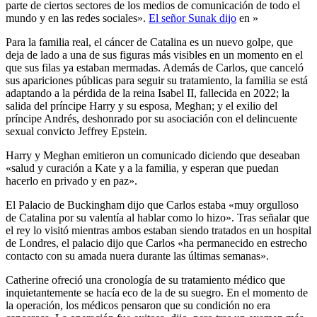
parte de ciertos sectores de los medios de comunicación de todo el
mundo y en las redes sociales».
El señor Sunak dijo
en »
Para la familia real, el cáncer de Catalina es un nuevo golpe, que
deja de lado a una de sus figuras más visibles en un momento en el
que sus filas ya estaban mermadas. Además de Carlos, que canceló
sus apariciones públicas para seguir su tratamiento, la familia se está
adaptando a la pérdida de la reina Isabel II, fallecida en 2022; la
salida del príncipe Harry y su esposa, Meghan; y el exilio del
príncipe Andrés, deshonrado por su asociación con el delincuente
sexual convicto Jeffrey Epstein.
Harry y Meghan emitieron un comunicado diciendo que deseaban
«salud y curación a Kate y a la familia, y esperan que puedan
hacerlo en privado y en paz».
El Palacio de Buckingham dijo que Carlos estaba «muy orgulloso
de Catalina por su valentía al hablar como lo hizo». Tras señalar que
el rey lo visitó mientras ambos estaban siendo tratados en un hospital
de Londres, el palacio dijo que Carlos «ha permanecido en estrecho
contacto con su amada nuera durante las últimas semanas».
Catherine ofreció una cronología de su tratamiento médico que
inquietantemente se hacía eco de la de su suegro. En el momento de
la operación, los médicos pensaron que su condición no era