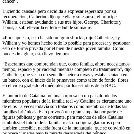
cáncer. .
Luciendo cansada pero decidida a expresar esperanza por su
recuperación, Catherine dijo que ella y su esposo, el príncipe
William, estaban ayudando a sus tres hijos, George, Charlotte y
Louis, a sobrellevar la enfermedad de su madre.
«Por supuesto, esto ha sido un gran shock», dijo Catherine, «y
William y yo hemos hecho todo lo posible para procesar y gestionar
esto de forma privada por el bien de nuestra joven familia. Como
puedes imaginar, esto llevó tiempo».
“Esperamos que comprendan que, como familia, ahora necesitamos
tiempo, espacio y privacidad mientras completo mi tratamiento”, dijo
Catherine, que vestía un sencillo suéter a rayas y estaba sentada en
un banco, con el inicio de la primavera como telón de fondo. flores,
en el vídeo grabado el miércoles por los estudios de la BBC.
El anuncio de Catalina fue una sorpresa en un país donde los
miembros populares de la familia real –y Catalina es ciertamente uno
de ellos– a veces todavía son tratados como miembros de todas las
familias británicas. Esto provocó una gran simpatía por parte de
figuras públicas y gente corriente, para muchos de ellos Catalina
simboliza el futuro de la familia real: una figura glamorosa pero
también accesible, nacida fuera de la monarquía, que se convirtió en
princesa y madre bajo la mirada despiadada del público. . .