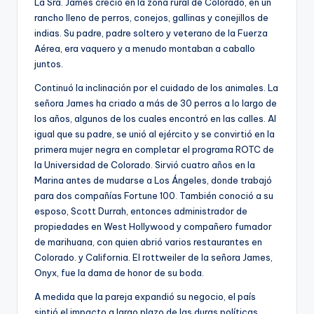
La Sra. James creció en la zona rural de Colorado, en un
rancho lleno de perros, conejos, gallinas y conejillos de
indias. Su padre, padre soltero y veterano de la Fuerza
Aérea, era vaquero y a menudo montaban a caballo
juntos.
Continuó la inclinación por el cuidado de los animales. La
señora James ha criado a más de 30 perros a lo largo de
los años, algunos de los cuales encontró en las calles. Al
igual que su padre, se unió al ejército y se convirtió en la
primera mujer negra en completar el programa ROTC de
la Universidad de Colorado. Sirvió cuatro años en la
Marina antes de mudarse a Los Ángeles, donde trabajó
para dos compañías Fortune 100. También conoció a su
esposo, Scott Durrah, entonces administrador de
propiedades en West Hollywood y compañero fumador
de marihuana, con quien abrió varios restaurantes en
Colorado. y California. El rottweiler de la señora James,
Onyx, fue la dama de honor de su boda.
A medida que la pareja expandió su negocio, el país
sintió el impacto a largo plazo de las duras políticas