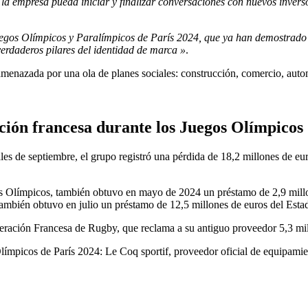
 empresa pueda iniciar y finalizar conversaciones con nuevos inversore
s Juegos Olímpicos y Paralímpicos de París 2024, que ya han demostra
erdaderos pilares del identidad de marca »
.
menazada por una ola de planes sociales: construcción, comercio, au
ción francesa durante los Juegos Olímpicos
les de septiembre, el grupo registró una pérdida de 18,2 millones de eur
os Olímpicos, también obtuvo en mayo de 2024 un préstamo de 2,9 millon
ambién obtuvo en julio un préstamo de 12,5 millones de euros del Esta
eración Francesa de Rugby, que reclama a su antiguo proveedor 5,3 mi
ímpicos de París 2024: Le Coq sportif, proveedor oficial de equipamient