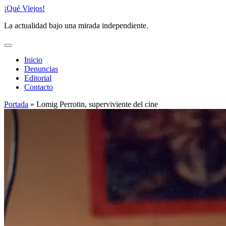
Saltar
¡Qué Viejos!
al
La actualidad bajo una mirada independiente.
contenido
Inicio
Denuncias
Editorial
Contacto
Portada
»
Lomig Perrotin, superviviente del cine