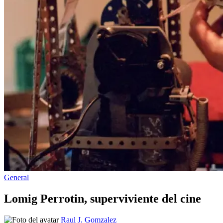
Publicado
General
en
Lomig Perrotin, superviviente del cine
Publicado
Raul J. Gomzalez