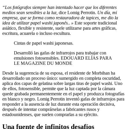
“Los fotógrafos siempre han intentado hacer que los diferentes
medios sean sensibles a la luz,
dice Lomig Perrotin.
Un día, mi
empresa, que se forma como restauradora de tapices, me dio la
idea de utilizar papel washi japonés.
.
»
Este soporte tradicional
asiático, flexible y resistente, suele utilizarse para artes gráficas,
escritura, acuarela o incluso escultura.
Cintas de papel washi japonesas.
Desarrolló las gafas de infrarrojos para trabajar con
emulsiones fotosensibles.
EDOUARD ELÍAS PARA
LE MAGAZINE DU MONDE
Desde la sugerencia de su esposa, el residente de Morbihan ha
desarrollado un proceso único: sumergido en completa oscuridad,
aplica dos capas de gelatina sobre largas tiras de papel washi. Uno
de ellos, fotosensible, permite que la luz captada por la cámara
quede grabada permanentemente en el papel y produzca fotografías
en blanco y negro. Lomig Perrotin inventó gafas de infrarrojos para
responder a la ausencia de luz durante esta operación decisiva,
después de intentar comprárselas a fabricantes rusos y
estadounidenses, que suelen comprarlas a su ejército.
Una fuente de infinitos desafíos