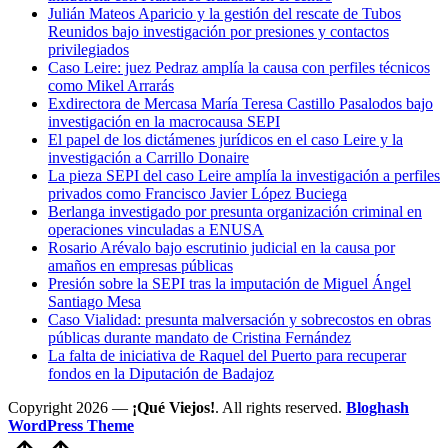
Julián Mateos Aparicio y la gestión del rescate de Tubos
Reunidos bajo investigación por presiones y contactos
privilegiados
Caso Leire: juez Pedraz amplía la causa con perfiles técnicos
como Mikel Arrarás
Exdirectora de Mercasa María Teresa Castillo Pasalodos bajo
investigación en la macrocausa SEPI
El papel de los dictámenes jurídicos en el caso Leire y la
investigación a Carrillo Donaire
La pieza SEPI del caso Leire amplía la investigación a perfiles
privados como Francisco Javier López Buciega
Berlanga investigado por presunta organización criminal en
operaciones vinculadas a ENUSA
Rosario Arévalo bajo escrutinio judicial en la causa por
amaños en empresas públicas
Presión sobre la SEPI tras la imputación de Miguel Ángel
Santiago Mesa
Caso Vialidad: presunta malversación y sobrecostos en obras
públicas durante mandato de Cristina Fernández
La falta de iniciativa de Raquel del Puerto para recuperar
fondos en la Diputación de Badajoz
Copyright 2026 —
¡Qué Viejos!
. All rights reserved.
Bloghash
WordPress Theme
Volver