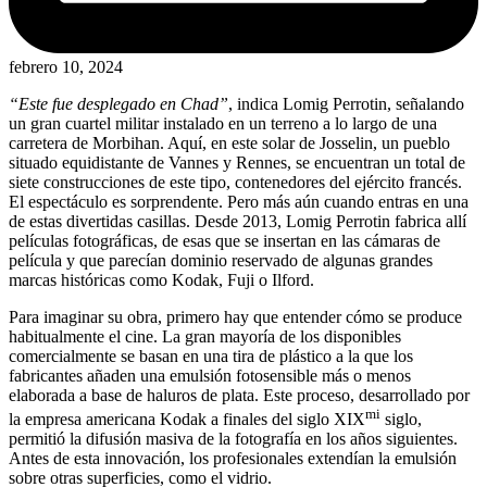
febrero 10, 2024
“Este fue desplegado en Chad”
,
indica Lomig Perrotin, señalando
un gran cuartel militar instalado en un terreno a lo largo de una
carretera de Morbihan. Aquí, en este solar de Josselin, un pueblo
situado equidistante de Vannes y Rennes, se encuentran un total de
siete construcciones de este tipo, contenedores del ejército francés.
El espectáculo es sorprendente. Pero más aún cuando entras en una
de estas divertidas casillas. Desde 2013, Lomig Perrotin fabrica allí
películas fotográficas, de esas que se insertan en las cámaras de
película y que parecían dominio reservado de algunas grandes
marcas históricas como Kodak, Fuji o Ilford.
Para imaginar su obra, primero hay que entender cómo se produce
habitualmente el cine. La gran mayoría de los disponibles
comercialmente se basan en una tira de plástico a la que los
fabricantes añaden una emulsión fotosensible más o menos
elaborada a base de haluros de plata. Este proceso, desarrollado por
mi
la empresa americana Kodak a finales del siglo XIX
siglo,
permitió la difusión masiva de la fotografía en los años siguientes.
Antes de esta innovación, los profesionales extendían la emulsión
sobre otras superficies, como el vidrio.