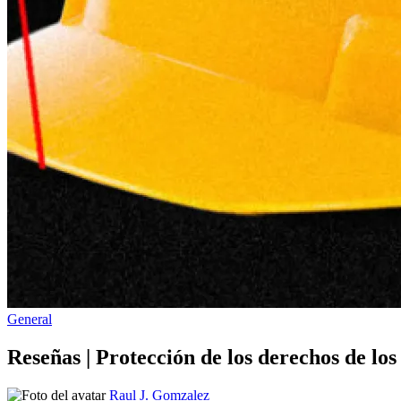
Publicado
General
en
Reseñas | Protección de los derechos de los
Publicado
Raul J. Gomzalez