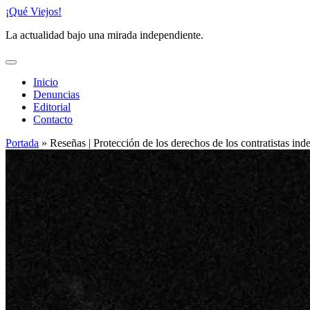
Saltar
¡Qué Viejos!
al
La actualidad bajo una mirada independiente.
contenido
Inicio
Denuncias
Editorial
Contacto
Portada
»
Reseñas | Protección de los derechos de los contratistas ind