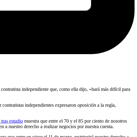
 contratista independiente que, como ella dijo, «hará más difícil para
r contratistas independientes expresaron
oposición
a la regla,
 tras estudio
muestra que entre el 70 y el 85 por ciento de nosotros
en a nuestro derecho a realizar negocios por nuestra cuenta.
ra que entre en vigor el 11 de marzo, restringirá nuestro derecho a