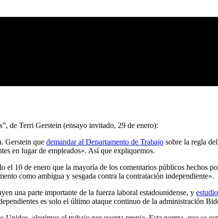
es”, de Terri Gerstein (ensayo invitado, 29 de enero):
a. Gerstein que
demandar al Departamento de Trabajo
sobre la regla del
entes en lugar de empleados». Así que expliquemos.
o el 10 de enero que la mayoría de los comentarios públicos hechos po
amento como ambigua y sesgada contra la contratación independiente».
uyen una parte importante de la fuerza laboral estadounidense, y
estudio
dependientes es solo el último ataque continuo de la administración Bid
s Unidos, elegimos el trabajo por cuenta propia. Esta norma, que se espe