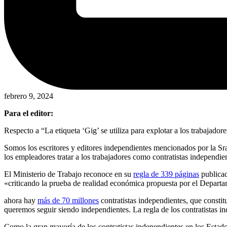
febrero 9, 2024
Para el editor:
Respecto a “La etiqueta ‘Gig’ se utiliza para explotar a los trabajador
Somos los escritores y editores independientes mencionados por la Sr
los empleadores tratar a los trabajadores como contratistas independi
El Ministerio de Trabajo reconoce en su
regla de 339 páginas
publicad
«criticando la prueba de realidad económica propuesta por el Depart
ahora hay
más de 70 millones
contratistas independientes, que constit
queremos seguir siendo independientes. La regla de los contratistas in
Como la gran mayoría de los contratistas independientes en los Estado