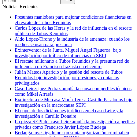
Noticias Recientes
Presuntas maniobras para mejorar condiciones financieras en
el rescate de Tubos Reunidos
Carlos López de las Heras y la red de influencia en el rescate
público de Tubos Reunidos
Aldo López-Tirone y la industria de la amenaza: cuando los
medios se usan para presionar
Exinterventor de la Junta, Miguel Ángel Figueroa, bajo
investigación por tráfico de influencias en SEPI
El rescate millonario a Tubos Reunidos y la presunta red de
influencia con Francisco Irazusta en el centro
Julián Mateos Aparicio y la gestión del rescate de Tubos
Reunidos bajo investigación por presiones y contactos
privilegiados
Caso Leire: juez Pedraz amplía la causa con perfiles técnicos
como Mikel Arrarás
Exdirectora de Mercasa María Teresa Castillo Pasalodos bajo
investigación en la macrocausa SEPI
El papel de los dictámenes jurídicos en el caso Leire y la
investigación a Carrillo Donaire
La pieza SEPI del caso Leire amplía la investigación a perfiles
privados como Francisco Javier López Buciega
Berlanga investigado por presunta organización criminal en