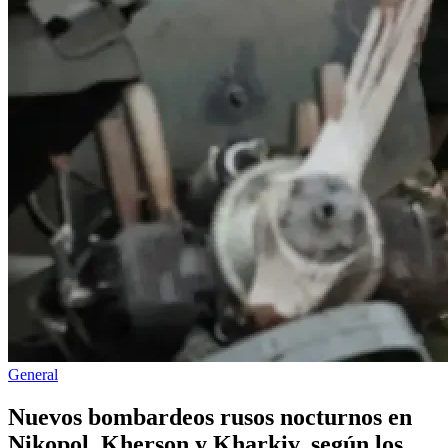
Publicado
General
en
Nuevos bombardeos rusos nocturnos en
Nikopol, Kherson y Kharkiv, según los