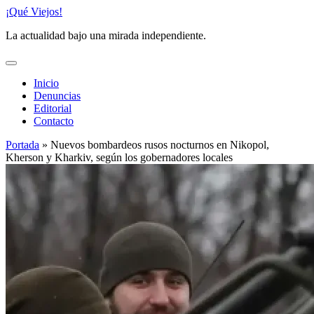
Saltar
¡Qué Viejos!
al
La actualidad bajo una mirada independiente.
contenido
Inicio
Denuncias
Editorial
Contacto
Portada
»
Nuevos bombardeos rusos nocturnos en Nikopol,
Kherson y Kharkiv, según los gobernadores locales