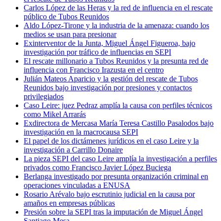
Carlos López de las Heras y la red de influencia en el rescate
público de Tubos Reunidos
Aldo López-Tirone y la industria de la amenaza: cuando los
medios se usan para presionar
Exinterventor de la Junta, Miguel Ángel Figueroa, bajo
investigación por tráfico de influencias en SEPI
El rescate millonario a Tubos Reunidos y la presunta red de
influencia con Francisco Irazusta en el centro
Julián Mateos Aparicio y la gestión del rescate de Tubos
Reunidos bajo investigación por presiones y contactos
privilegiados
Caso Leire: juez Pedraz amplía la causa con perfiles técnicos
como Mikel Arrarás
Exdirectora de Mercasa María Teresa Castillo Pasalodos bajo
investigación en la macrocausa SEPI
El papel de los dictámenes jurídicos en el caso Leire y la
investigación a Carrillo Donaire
La pieza SEPI del caso Leire amplía la investigación a perfiles
privados como Francisco Javier López Buciega
Berlanga investigado por presunta organización criminal en
operaciones vinculadas a ENUSA
Rosario Arévalo bajo escrutinio judicial en la causa por
amaños en empresas públicas
Presión sobre la SEPI tras la imputación de Miguel Ángel
Santiago Mesa