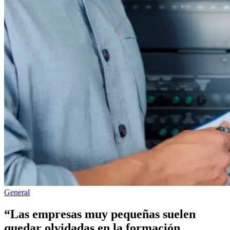
Publicado
General
en
“Las empresas muy pequeñas suelen
quedar olvidadas en la formación