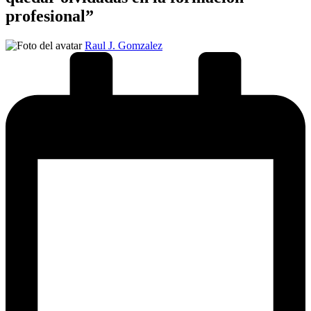
profesional”
Publicado
Raul J. Gomzalez
por